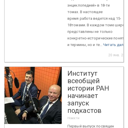
энциклопедией» в 18-ти
томах. В настоящее
время работа ведется над 15-
18томами. В каждом томе широк
представлены не только
конкретно-исторические понятия
и термины, но и те...
Читать далее
20 янв. 202
Институт
всеобщей
истории РАН
начинает
запуск
подкастов
Новости
Первый выпуск посвящен