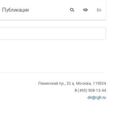
П
убликации
En
Ленинский пр., 32 а, Москва, 119334
8 (495) 938-13-44
dir@igh.ru