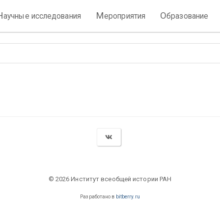
Н
М
О
аучные исследования
ероприятия
бразование
© 2026 Институт всеобщей истории РАН
Разработано в
bitberry.ru