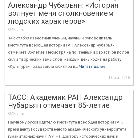
Александр Чубарьян: «История
волнует меня столкновением
людских характеров»
СМИ о нас
14 октября известный ученый, научный руководитель
Института всеобщей истории РАН Александр Чубарьян
отмечает 85-летие. Несмотря на почтенный возраст, он полон
сил и творческих замыслов, каждый день ходит на работу.
«Культура» поздравила юбиляра и...
Читать далее
13 окт. 2016
ТАСС: Академик РАН Александр
Чубарьян отмечает 85-летие
СМИ о нас
Научному руководителю Института всеобщей истории РАН,
президенту Государственного академического университета
гуманитарных наук (ГАУГН), доктору исторических наук и