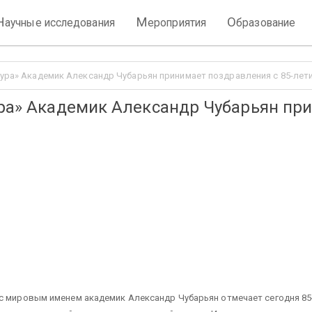
Н
М
О
аучные исследования
ероприятия
бразование
тура» Академик Александр Чубарьян принимает поздравления с 85-лет
ура» Академик Александр Чубарьян при
с мировым именем академик Александр Чубарьян отмечает сегодня 85-