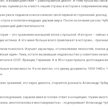
чит, и взаимодействия – равноправный диалог. И «чем лучше мы сможем
же мы оценим роль и место нашей страны в истории и современном мир
ьян уже в седьмом классе написал свой первый исторический доклад
 строе и политике ведущих держав мира. После окончания школы Чуба
кружающей действительности.
тория – это сравнение нынешней эпохи с прошлой. И второе – сейчас 
их истинах. А это меня больше всего привлекает в истории», - призна
ом психолога. Изучает характеры, столкновения личностей, поиски 
йская идея». Тема, кстати вызвавшая недовольство у советских начал
итали в СССР, Франции, Германии. А в 90-х годах пришла долгожданная
льные возможности. Я и не мечтал, что увижу документы 1939-1940-х.
н.
ских сражений, это наука диалога, старается доказать Александр Чуба
исследования, заранее имея в голове ответ и концепцию. Нужен мног
разна, многопланова и многовариантна», - подчеркивает Александр Чу