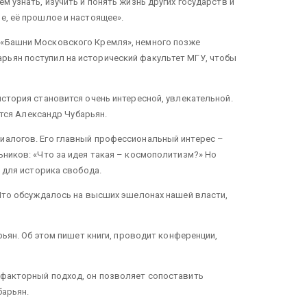
 узнать, изучить и понять жизнь других государств и
е, её прошлое и настоящее».
: «Башни Московского Кремля», немного позже
рьян поступил на исторический факультет МГУ, чтобы
история становится очень интересной, увлекательной.
ется Александр Чубарьян.
диалогов. Его главный профессиональный интерес –
ьников: «Что за идея такая – космополитизм?» Но
 для историка свобода.
 Что обсуждалось на высших эшелонах нашей власти,
рьян. Об этом пишет книги, проводит конференции,
офакторный подход, он позволяет сопоставить
барьян.