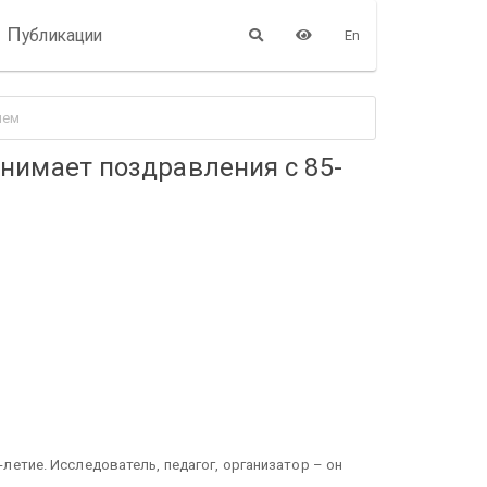
П
убликации
En
ием
нимает поздравления с 85-
летие. Исследователь, педагог, организатор – он