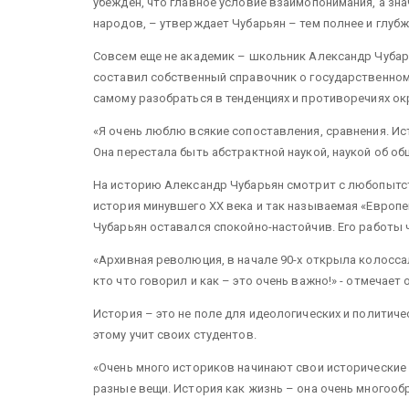
убежден, что главное условие взаимопонимания, а зна
народов, – утверждает Чубарьян – тем полнее и глуб
Совсем еще не академик – школьник Александр Чубар
составил собственный справочник о государственном
самому разобраться в тенденциях и противоречиях о
«Я очень люблю всякие сопоставления, сравнения. Ис
Она перестала быть абстрактной наукой, наукой об общ
На историю Александр Чубарьян смотрит с любопытств
история минувшего ХХ века и так называемая «Европе
Чубарьян оставался спокойно-настойчив. Его работы ч
«Архивная революция, в начале 90-х открыла колосса
кто что говорил и как – это очень важно!» - отмечает о
История – это не поле для идеологических и политиче
этому учит своих студентов.
«Очень много историков начинают свои исторические 
разные вещи. История как жизнь – она очень многооб