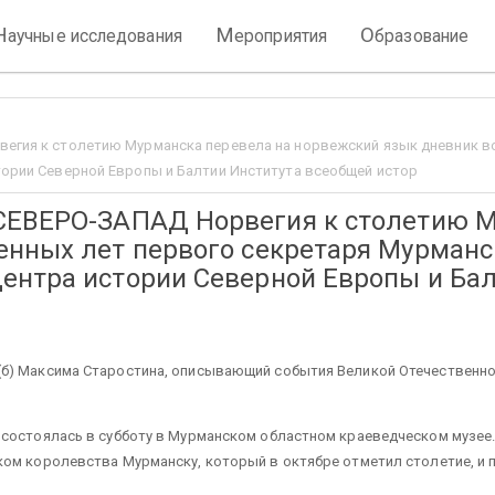
Н
М
О
аучные исследования
ероприятия
бразование
егия к столетию Мурманска перевела на норвежский язык дневник в
ории Северной Европы и Балтии Института всеобщей истор
СЕВЕРО-ЗАПАД Норвегия к столетию М
енных лет первого секретаря Мурманс
ентра истории Северной Европы и Бал
б) Максима Старостина, описывающий события Великой Отечественной
 состоялась в субботу в Мурманском областном краеведческом музее.
ком королевства Мурманску, который в октябре отметил столетие, и