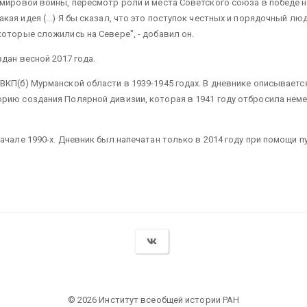
 мировой войны, пересмотр роли и места Советского союза в победе 
ая идея (...) Я бы сказал, что это поступок честных и порядочный лю
оторые сложились на Севере", - добавил он.
дан весной 2017 года.
 ВКП(б) Мурманской области в 1939-1945 годах. В дневнике описывае
рию создания Полярной дивизии, которая в 1941 году отбросила неме
ачале 1990-х. Дневник был напечатан только в 2014 году при помощи 
© 2026 Институт всеобщей истории РАН