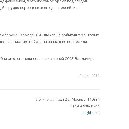
над фашизмом, в это же самое время под эгидой
дей, трудно переоценить его для российско-
тся оборона Заполярья и ключевые события фронтовых
цко-фашисткие войска на запад и не позволила
публикатора, члена союза писателей СССР Владимира
24 окт. 2016
Ленинский пр., 32 а, Москва, 119334
8 (495) 938-13-44
dir@igh.ru