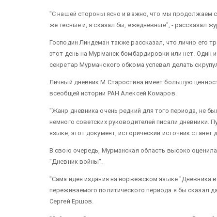
"С нашей стороны ясно и важно, что мы продолжаем с
же тесные и, я сказал бы, ежедневные", - рассказал ж
Господин Линдеман также рассказал, что лично его тр
этот день на Мурманск бомбардировки или нет. Один и
секретар Мурманского обкома успевал делать скрупу
Личный дневник М.Старостина имеет большую ценность
всеобщей истории РАН Алексей Комаров.
"Жанр дневника очень редкий для того периода, не бы
немного советских руководителей писали дневники. Пу
языке, этот документ, исторический источник станет 
В свою очередь, Мурманская область высоко оценила 
"Дневник войны".
"Сама идея издания на норвежском языке "Дневника 
переживаемого политического периода я бы сказал даж
Сергей Ершов.