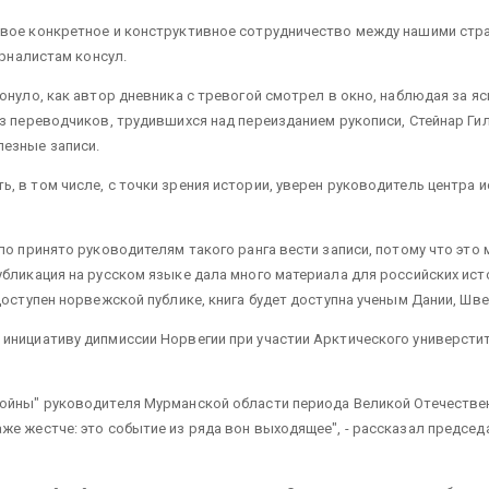
вое конкретное и конструктивное сотрудничество между нашими страна
урналистам консул.
онуло, как автор дневника с тревогой смотрел в окно, наблюдая за яс
з переводчиков, трудившихся над переизданием рукописи, Стейнар Гил
лезные записи.
, в том числе, с точки зрения истории, уверен руководитель центра 
ло принято руководителям такого ранга вести записи, потому что это 
бликация на русском языке дала много материала для российских истор
доступен норвежской публике, книга будет доступна ученым Дании, Швец
инициативу дипмиссии Норвегии при участии Арктического универстит
войны" руководителя Мурманской области периода Великой Отечествен
е жестче: это событие из ряда вон выходящее", - рассказал председа