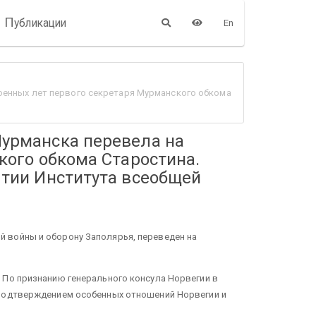
П
убликации
En
оенных лет первого секретаря Мурманского обкома
урманска перевела на
кого обкома Старостина.
тии Института всеобщей
 войны и оборону Заполярья, переведен на
 По признанию генерального консула Норвегии в
 подтверждением особенных отношений Норвегии и