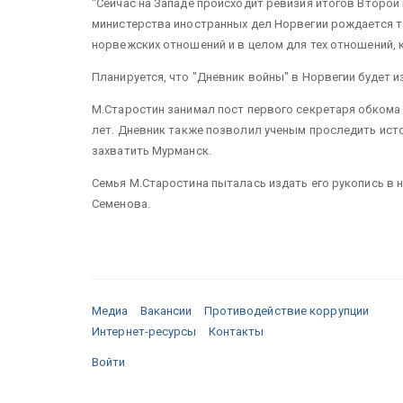
"Сейчас на Западе происходит ревизия итогов Второй
министерства иностранных дел Норвегии рождается так
норвежских отношений и в целом для тех отношений, к
Планируется, что "Дневник войны" в Норвегии будет из
М.Старостин занимал пост первого секретаря обкома
лет. Дневник также позволил ученым проследить исто
захватить Мурманск.
Семья М.Старостина пыталась издать его рукопись в н
Семенова.
Медиа
Вакансии
Противодействие коррупции
Интернет-ресурсы
Контакты
Войти