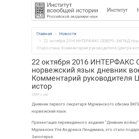
И
нститут
Главная
Новости
22 октября 2016 ИНТЕРФАКС СЕВЕРО-ЗАПАД Норв
Старостина. Комментарий руководителя Центра ист
22 октября 2016 ИНТЕРФАКС 
норвежский язык дневник во
Комментарий руководителя Ц
истор
СМИ о нас
Дневник первого секретаря Мурманского обкома ВКП(
норвежский язык.
Презентация переведенного издания "Дневник войны"
Мурманске Уле Андреаса Линдемана, это стало подар
Заполярья.