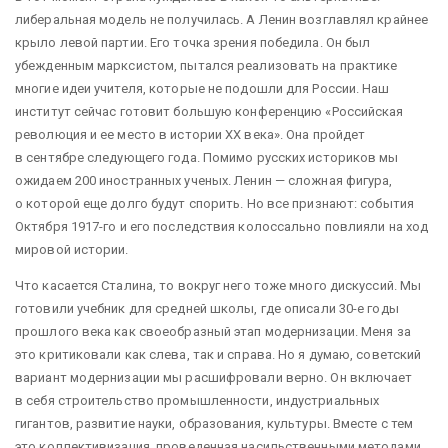
либеральная модель не получилась. А Ленин возглавлял крайнее
крыло левой партии. Его точка зрения победила. Он был
убежденным марксистом, пытался реализовать на практике
многие идеи учителя, которые не подошли для России. Наш
институт сейчас готовит большую конференцию «Российская
революция и ее место в истории ХХ века». Она пройдет
в сентябре следующего года. Помимо русских историков мы
ожидаем 200 иностранных ученых. Ленин — ​сложная фигура,
о которой еще долго будут спорить. Но все признают: события
Октября 1917-го и его последствия колоссально повлияли на ход
мировой истории.
Что касается Сталина, то вокруг него тоже много дискуссий. Мы
готовили учебник для средней школы, где описали 30-е годы
прошлого века как своеобразный этап модернизации. Меня за
это критиковали как слева, так и справа. Но я думаю, советский
вариант модернизации мы расшифровали верно. Он включает
в себя строительство промышленности, индустриальных
гигантов, развитие науки, образования, культуры. Вместе с тем
это коллективизация, проведенная насильственными методами,