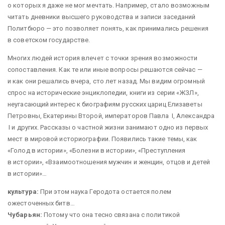
о которых я даже не мог мечтать. Например, стало возможным
читать дневники высшего руководства и записи заседаний
Политбюро — ​это позволяет понять, как принимались решения
в советском государстве.
Многих людей история влечет с точки зрения возможности
сопоставления. Как те или иные вопросы решаются сейчас — ​
и как они решались вчера, сто лет назад. Мы видим огромный
спрос на исторические энциклопедии, книги из серии «ЖЗЛ»,
неугасающий интерес к биографиям русских цариц Елизаветы
Петровны, Екатерины Второй, императоров Павла I, Александра
I и других. Рассказы о частной жизни занимают одно из первых
мест в мировой историографии. Появились такие темы, как
«Голод в истории», «Болезни в истории», «Преступления
в истории», «Взаимоотношения мужчин и женщин, отцов и детей
в истории»…
культура:
При этом наука Геродота остается полем
ожесточенных битв…
Чубарьян:
Потому что она тесно связана с политикой