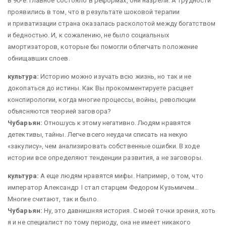
в 90-е. Главное состояло в реформах, они назрели. А трудности
проявились в том, что в результате шоковой терапии
и приватизации страна оказалась расколотой между богатством
и бедностью. И, к сожалению, не было социальных
амортизаторов, которые бы помогли облегчать положение
обнищавших слоев.
культура:
Историю можно изучать всю жизнь, но так и не
докопаться до истины. Как Вы прокомментируете расцвет
конспирологии, когда многие процессы, войны, революции
объясняются теорией заговора?
Чубарьян:
Отношусь к этому негативно. Людям нравятся
детективы, тайны. Легче всего неудачи списать на некую
«закулису», чем анализировать собственные ошибки. В ходе
истории все определяют тенденции развития, а не заговоры.
культура:
А еще людям нравятся мифы. Например, о том, что
император Александр I стал старцем Федором Кузьмичем…
Многие считают, так и было.
Чубарьян:
Ну, это давнишняя история. С моей точки зрения, хоть
я и не специалист по тому периоду, она не имеет никакого