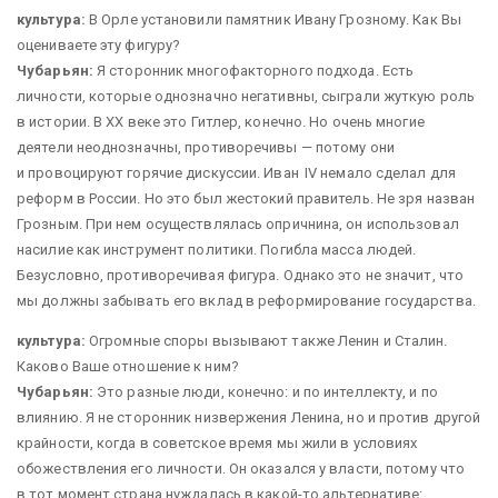
культура:
В Орле установили памятник Ивану Грозному. Как Вы
оцениваете эту фигуру?
Чубарьян:
Я сторонник многофакторного подхода. Есть
личности, которые однозначно негативны, сыграли жуткую роль
в истории. В ХХ веке это Гитлер, конечно. Но очень многие
деятели неоднозначны, противоречивы — ​потому они
и провоцируют горячие дискуссии. Иван IV немало сделал для
реформ в России. Но это был жестокий правитель. Не зря назван
Грозным. При нем осуществлялась опричнина, он использовал
насилие как инструмент политики. Погибла масса людей.
Безусловно, противоречивая фигура. Однако это не значит, что
мы должны забывать его вклад в реформирование государства.
культура:
Огромные споры вызывают также Ленин и Сталин.
Каково Ваше отношение к ним?
Чубарьян:
Это разные люди, конечно: и по интеллекту, и по
влиянию. Я не сторонник низвержения Ленина, но и против другой
крайности, когда в советское время мы жили в условиях
обожествления его личности. Он оказался у власти, потому что
в тот момент страна нуждалась в какой-то альтернативе: