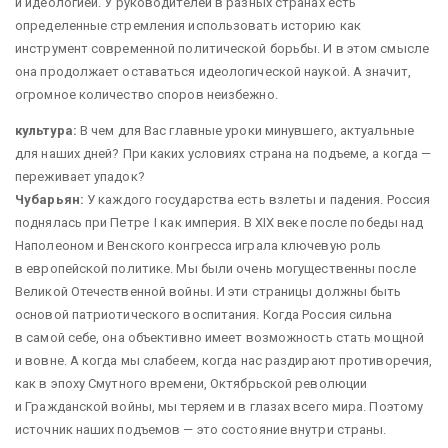
и идеологией. У руководителей в разных странах есть
определенные стремления использовать историю как
инструмент современной политической борьбы. И в этом смысле
она продолжает оставаться идеологической наукой. А значит,
огромное количество споров неизбежно.
культура:
В чем для Вас главные уроки минувшего, актуальные
для наших дней? При каких условиях страна на подъеме, а когда —
​переживает упадок?
Чубарьян:
У каждого государства есть взлеты и падения. Россия
поднялась при Петре I как империя. В XIX веке после победы над
Наполеоном и Венского конгресса играла ключевую роль
в европейской политике. Мы были очень могущественны после
Великой Отечественной войны. И эти страницы должны быть
основой патриотического воспитания. Когда Россия сильна
в самой себе, она объективно имеет возможность стать мощной
и вовне. А когда мы слабеем, когда нас раздирают противоречия,
как в эпоху Смутного времени, Октябрьской революции
и Гражданской войны, мы теряем и в глазах всего мира. Поэтому
источник наших подъемов — ​это состояние внутри страны.