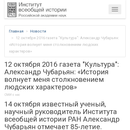
Меню
Главная
Новости
12 октября 2016 газета "Культура": Александр Чубарьян:
«История волнует меня столкновением людских
характеров»
12 октября 2016 газета "Культура":
Александр Чубарьян: «История
волнует меня столкновением
людских характеров»
СМИ о нас
14 октября известный ученый,
научный руководитель Института
всеобщей истории РАН Александр
Чубарьян отмечает 85-летие.