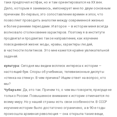
таки предпочел истфак, но и там ориентировался на ХХ век.
Дело, которым я занимаюсь, импонирует мне по двум основным
причинам. Во-первых, это сопоставление времен и эпох, что
позволяет проводить аналогии между современной жизнью
и более ранними периодами. И второе — ​в истории меня всегда
волновало столкновение характеров. Поэтому я в институте
продвигал и продвигаю такое направление, как изучение
повседневной жизни: моды, нравы, характеры людей,
в частности политиков. Это мне кажется крайне увлекательной
задачей.
культура:
Сегодня мы видим всплеск интереса к истории — ​
настоящий бум. Споры об учебниках, телевизионные диспуты
«стенка на стенку». В чем причина? Ищем ответ на вопрос, кто
мы?
Чубарьян:
Да, это так. Причем то, о чем вы говорите, присуще не
только России. Повышенное внимание к истории отмечается по
всему миру. Но у нашей страны есть свои особенности. В СССР
изучение истории было достаточно ограничено, а в 90-е годы
произошла архивная революция — ​она открыла такие вещи,