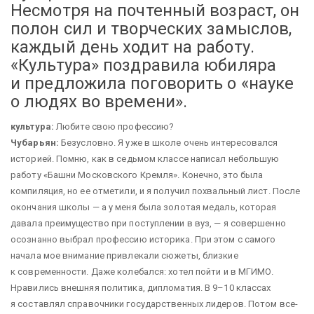
Несмотря на почтенный возраст, он
полон сил и творческих замыслов,
каждый день ходит на работу.
«Культура» поздравила юбиляра
и предложила поговорить о «науке
о людях во времени».
культура:
Любите свою профессию?
Чубарьян:
Безусловно. Я уже в школе очень интересовался
историей. Помню, как в седьмом классе написал небольшую
работу «Башни Московского Кремля». Конечно, это была
компиляция, но ее отметили, и я получил похвальный лист. После
окончания школы — ​а у меня была золотая медаль, которая
давала преимущество при поступлении в вуз, — ​я совершенно
осознанно выбрал профессию историка. При этом с самого
начала мое внимание привлекали сюжеты, близкие
к современности. Даже колебался: хотел пойти и в МГИМО.
Нравились внешняя политика, дипломатия. В 9–10 классах
я составлял справочники государственных лидеров. Потом все-