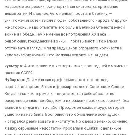
массовые репрессии, однопартийная система, свертывание
демократии. И главное, чего нельзя простить Сталину, — ​
уничтожения сотен тысяч людей, собственного народа. С другой
же стороны, надо отметить его роль в Великой Отечественной
войне и Победе. Тем не менее все потрясения ХХ века — ​
революции, гражданские войны — ​показывают, что нельзя
отстаивать взгляды или правду ценой огромного количества
человеческих жизней. Это должны усвоить наши дети.
культура:
А что скажете о четверти века, прошедшей с момента
распада СССР?
Чубарьян:
Для меня как профессионала это хорошее,
счастливое время. Я жил и формировался в Советском Союзе.
Когда начались перемены, почувствовал себя абсолютно
раскрепощенным, свободным в выражении своих воззрений. Без
всякой оглядки на что-либо. Преодолел самоцензуру, которая
у многих из нас была. Воспринял это обновление всей душой
и старался реализовать в институте. Но одновременно, конечно,
я вижу серьезные недостатки, пробелы и ошибки, сделанные