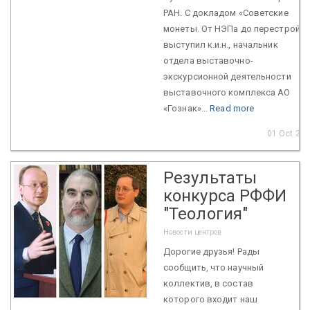
РАН. С докладом «Советские
монеты. От НЭПа до перестройки
выступил к.и.н., начальник
отдела выставочно-
экскурсионной деятельности
выставочного комплекса АО
«Гознак»...
Read more
01 Oct 20
Результаты
конкурса РФФИ
"Теология"
Новости центров
Дорогие друзья! Рады
сообщить, что научный
коллектив, в состав
которого входит наш