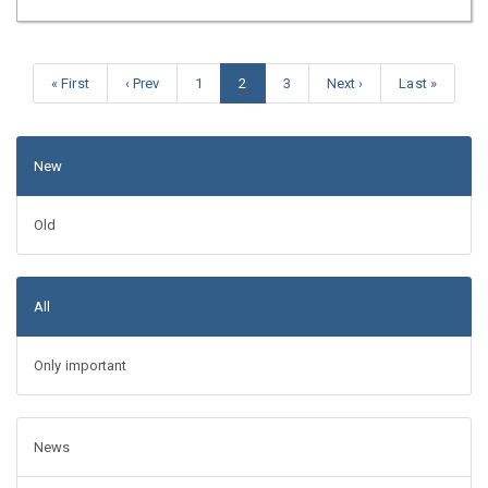
« First
‹ Prev
1
2
3
Next ›
Last »
New
Old
All
Only important
News