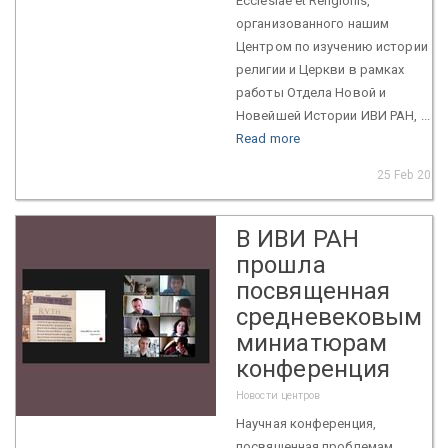
Ecclesiae et Religionis,
организованного нашим
Центром по изучению истории
религии и Церкви в рамках
работы Отдела Новой и
Новейшей Истории ИВИ РАН, ...
Read more
25 Feb 2021
В ИВИ РАН
прошла
посвященная
средневековым
миниатюрам
конференция
Новости центров
Научная конференция,
посвященная проблемам