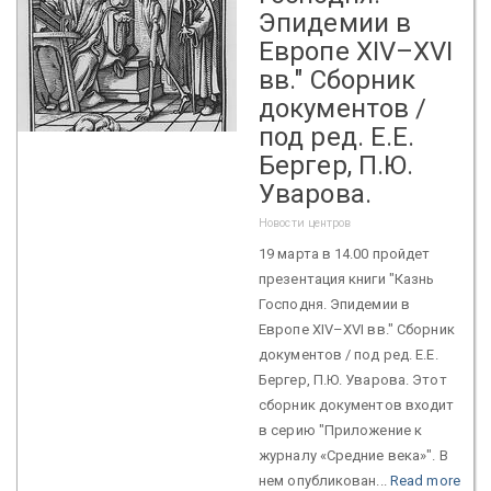
Эпидемии в
Европе XIV–XVI
вв." Сборник
документов /
под ред. Е.Е.
Бергер, П.Ю.
Уварова.
Новости центров
19 марта в 14.00 пройдет
презентация книги "Казнь
Господня. Эпидемии в
Европе XIV–XVI вв." Сборник
документов / под ред. Е.Е.
Бергер, П.Ю. Уварова. Этот
сборник документов входит
в серию "Приложение к
журналу «Средние века»". В
нем опубликован...
Read more