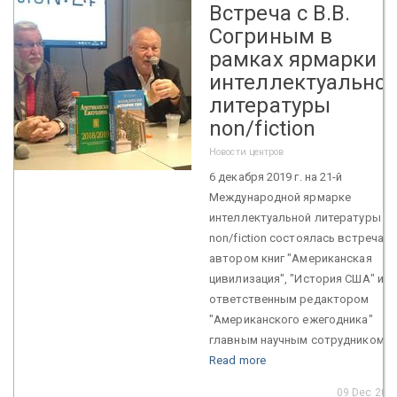
Встреча с В.В.
Согриным в
рамках ярмарки
интеллектуально
литературы
non/fiction
Новости центров
6 декабря 2019 г. на 21-й
Международной ярмарке
интеллектуальной литературы
non/fiction состоялась встреча с
автором книг "Американская
цивилизация", "История США" и
ответственным редактором
"Американского ежегодника"
главным научным сотрудником ...
Read more
09 Dec 201