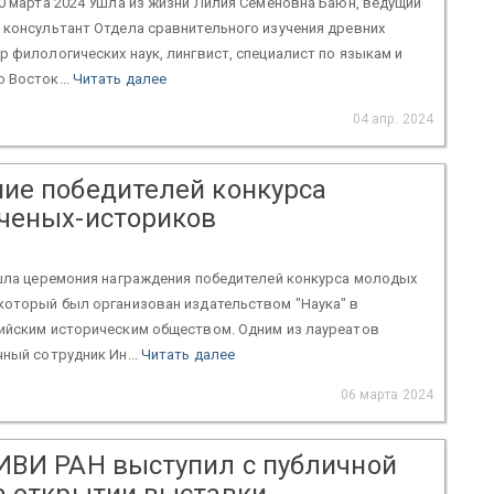
20 марта 2024 Ушла из жизни Лилия Семеновна Баюн, ведущий
 консультант Отдела сравнительного изучения древних
р филологических наук, лингвист, специалист по языкам и
 Восток...
Читать далее
04 апр. 2024
ие победителей конкурса
ченых-историков
ошла церемония награждения победителей конкурса молодых
который был организован издательством "Наука" в
сийским историческим обществом. Одним из лауреатов
чный сотрудник Ин...
Читать далее
06 марта 2024
ИВИ РАН выступил c публичной
а открытии выставки,