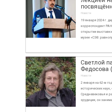
посвящённ
Новости
19 января 2024 г. 
корреспондент РАН 
открытии выставки
музее «СЭВ: равноп
Светлой п
Федосова (
Новости
2 января на 62-м г
исторических наук
Средневековья и р
эрудиции, он занима