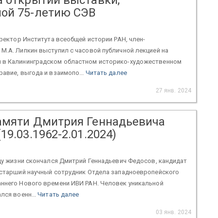
ой 75-летию СЭВ
директор Института всеобщей истории РАН, член-
М.А. Липкин выступил с часовой публичной лекцией на
 в Калининградском областном историко-художественном
равие, выгода и взаимопо...
Читать далее
27 янв. 2024
амяти Дмитрия Геннадьевича
19.03.1962-2.01.2024)
оду жизни скончался Дмитрий Геннадьевич Федосов, кандидат
, старший научный сотрудник Отдела западноевропейского
аннего Нового времени ИВИ РАН. Человек уникальной
лся военн...
Читать далее
03 янв. 2024