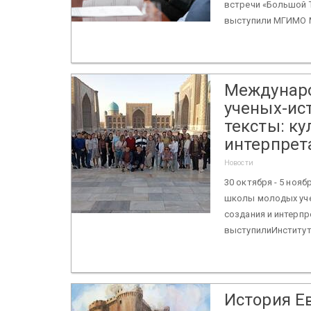
встречи «Большой Т
выступили МГИМО М
Междунаро
ученых-ис
тексты: ку
интерпрет
Новости
30 октября - 5 ноя
школы молодых уче
создания и интерпр
выступилиИнститут 
История Е