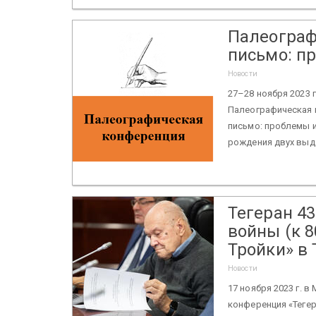
Палеограф
письмо: п
Новости
27–28 ноября 2023 
Палеографическая 
письмо: проблемы и
рождения двух выд
Тегеран 4
войны (к 
Тройки» в 
Новости
17 ноября 2023 г.
конференция «Тегер