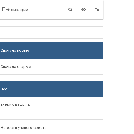
П
убликации
En
Сначала новые
Сначала старые
Все
Только важные
Новости ученого совета