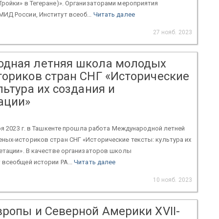
ройки» в Тегеране)». Организаторами мероприятия
ИД России, Институт всеоб...
Читать далее
27 нояб. 2023
дная летняя школа молодых
ториков стран СНГ «Исторические
льтура их создания и
ации»
бря 2023 г. в Ташкенте прошла работа Международной летней
ных-историков стран СНГ «Исторические тексты: культура их
етации». В качестве организаторов школы
всеобщей истории РА...
Читать далее
10 нояб. 2023
вропы и Северной Америки XVII-