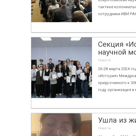
тактике колониаль
сотрудники ИВИ РАН
Секция «И
научной м
Новости
26-28 марта 2024 г
«История» Междуна
приуроченного к 30
году организация и 
Ушла из ж
Новости