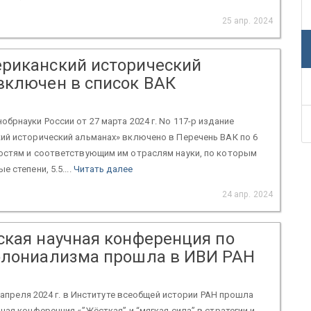
25 апр. 2024
риканский исторический
включен в список ВАК
брнауки России от 27 марта 2024 г. No 117-р издание
ий исторический альманах» включено в Перечень ВАК по 6
остям и соответствующим им отраслям науки, по которым
 степени, 5.5....
Читать далее
24 апр. 2024
ская научная конференция по
олониализма прошла в ИВИ РАН
8 апреля 2024 г. в Институте всеобщей истории РАН прошла
ная конференция «”Жёсткая” и “мягкая сила” в стратегии и