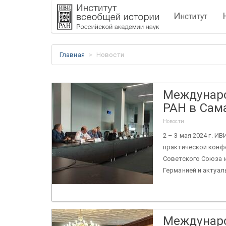
И
нститут
Главная
Новости
Междунаро
РАН в Сам
Новости
2 – 3 мая 2024 г. 
практической конф
Советского Союза 
Германией и актуаль
Междунаро