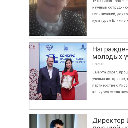
16 октября 1946 – 
научный сотрудник-
цивилизаций, докто
культурам Ближнего
Награжден
молодых у
Новости
5 марта 2024 г. пр
ученых-историков, 
партнерстве с Рос
конкурса стала нау
Директор 
лекцией н