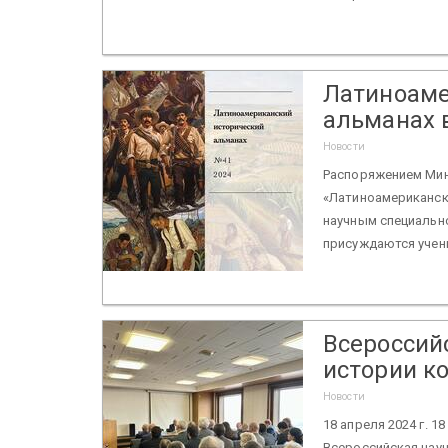
Латиноаме
альманах 
Новости
Распоряжением Мино
«Латиноамериканск
научным специальн
присуждаются ученые
Всероссий
истории к
Новости
18 апреля 2024 г. 1
Всероссийская науч