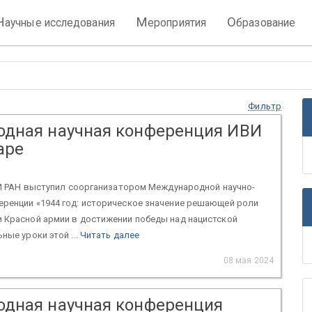
Н
М
О
аучные исследования
ероприятия
бразование
Фильтр
дная научная конференция ИВИ
аре
ИВИ РАН выступил соорганизатором Международной научно-
еренции «1944 год: историческое значение решающей роли
и Красной армии в достижении победы над нацистской
ные уроки этой ...
Читать далее
08 мая 2024
дная научная конференция