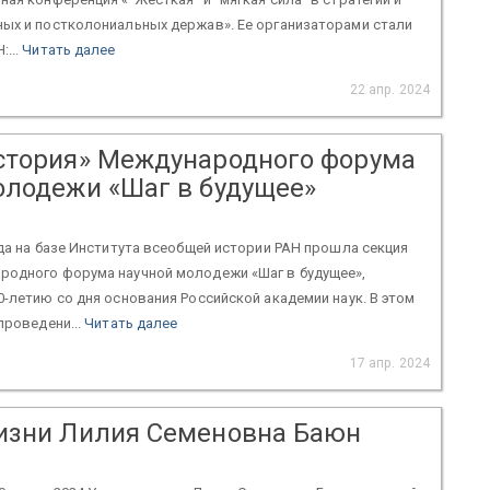
ных и постколониальных держав». Ее организаторами стали
:...
Читать далее
22 апр. 2024
стория» Международного форума
олодежи «Шаг в будущее»
ода на базе Института всеобщей истории РАН прошла секция
родного форума научной молодежи «Шаг в будущее»,
0-летию со дня основания Российской академии наук. В этом
проведени...
Читать далее
17 апр. 2024
изни Лилия Семеновна Баюн