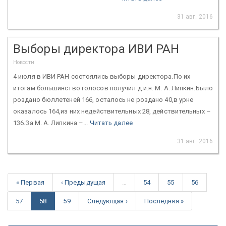
31 авг. 2016
Выборы директора ИВИ РАН
Новости
4 июля в ИВИ РАН состоялись выборы директора.По их
итогам большинство голосов получил д.и.н. М. А. Липкин.Было
роздано бюллетеней 166, осталось не роздано 40,в урне
оказалось 164,из них недействительных 28, действительных –
136.За М. А. Липкина –...
Читать далее
31 авг. 2016
« Первая
‹ Предыдущая
…
54
55
56
57
58
59
Следующая ›
Последняя »