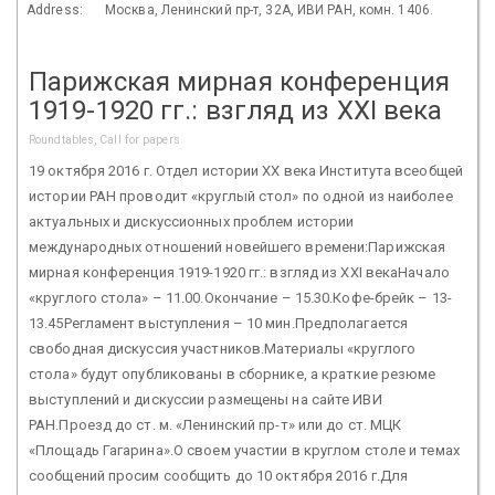
Address:
Москва, Ленинский пр-т, 32А, ИВИ РАН, комн. 1406.
Парижская мирная конференция
1919-1920 гг.: взгляд из XXI века
Roundtables, Call for papers
19 октября 2016 г. Отдел истории ХХ века Института всеобщей
истории РАН проводит «круглый стол» по одной из наиболее
актуальных и дискуссионных проблем истории
международных отношений новейшего времени:Парижская
мирная конференция 1919-1920 гг.: взгляд из XXI векаНачало
«круглого стола» – 11.00.Окончание – 15.30.Кофе-брейк – 13-
13.45Регламент выступления – 10 мин.Предполагается
свободная дискуссия участников.Материалы «круглого
стола» будут опубликованы в сборнике, а краткие резюме
выступлений и дискуссии размещены на сайте ИВИ
РАН.Проезд до ст. м. «Ленинский пр-т» или до ст. МЦК
«Площадь Гагарина».О своем участии в круглом столе и темах
сообщений просим сообщить до 10 октября 2016 г.Для