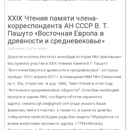
XXIХ Чтения памяти члена-
корреспондента АН СССР В. Т.
Пашуто «Восточная Европа в
древности и средневековье»
Conferences, Call for papers
Дорогие коллеги,Институт всеобщей истории РАН приглашает
Вас принять участие в XXIX Чтениях памяти В.Т. Пашуто
"Восточная Европа в древности и средневековье", которые
пройдут 19-21 апреля 2017 г. в помещении ИВИ РАН (Ленинский
пр-т, 32а, открытие - в ауд. 1406). Тема Чтений в этом году:
"Античные и средневековые общности". Если Вам необходим
пропуск в здание РАН, сообщите об этом заранее по
адресу: ceeama.igh.ras@gmail.com (надо указать Ваши
фамилию, имя и отчество, а также то, в какие из дней Вы
собираетесь прийти).Будем рады Вас видеть! Обращаться со
всеми вопросами просим по адресу: 117334 Москва,