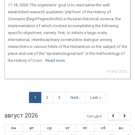
17-18, 2020. The organisers’ goal is to reactualise the well-
established research academic ‘platform’ of the History of
Concepts (Begriffsgeschichte) in Russian historical science, the
implementation of which involves accomplishing the following
specific objectives, namely: first, to initiate a large-scale,
international, interdisciplinary constructive dialogue among
researchers in various fields of the Humanities on the subject of the
place and role of the "epistemological turn" in the methodology of
the History of Conc...
Read more
18 Sep 2020
1
2
3
Next ›
Last »
август 2026
Сегодня
пн
вт
ср
чт
пт
сб
вс