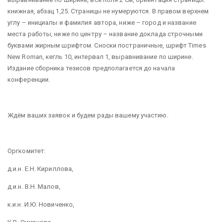
книжная, абзац 1,25. Страницы не нумеруются. В правом верхнем
углу – инициалы и фамилия автора, ниже – город и название
места работы, ниже по центру – название доклада строчными
буквами жирным шрифтом. Сноски постраничные, шрифт
Times
New Roman, кегль 10, интервал 1, выравнивание по ширине.
Издание сборника тезисов предполагается до начала
конференции.
Ждём ваших заявок и будем рады вашему участию.
Оргкомитет:
д.и.н. Е.Н. Кириллова,
д.и.н. В.Н. Малов,
к.и.н. И.Ю. Новиченко,