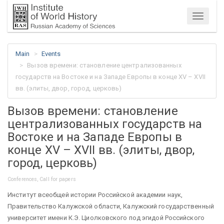
Menu
Main
Events
Вызов времени: становление централизованных
государств на Востоке и на Западе Европы в конце XV – XVII
вв. (элиты, двор, город, церковь)
Вызов времени: становление
централизованных государств на
Востоке и на Западе Европы в
конце XV – XVII вв. (элиты, двор,
город, церковь)
Conferences, Call for papers
Институт всеобщей истории Российской академии наук,
Правительство Калужской области, Калужский государственный
университет имени К.Э. Циолковского под эгидой Российского