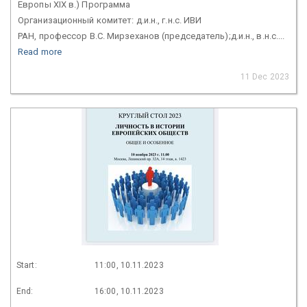
Европы XIX в.) Программа
Организационный комитет: д.и.н., г.н.с. ИВИ
РАН, профессор В.С. Мирзеханов (председатель);д.и.н., в.н.с....
Read more
11 Dec 2023
Start:
11:00, 10.11.2023
End:
16:00, 10.11.2023