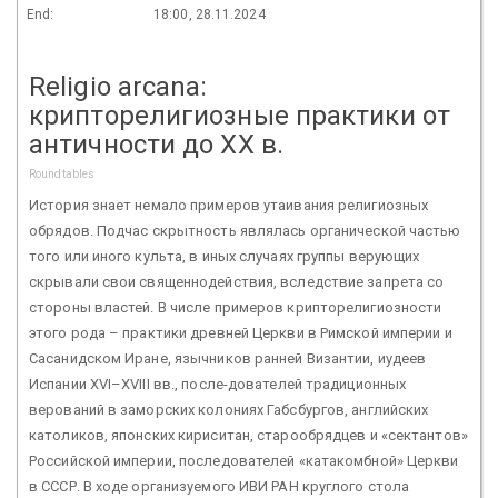
End:
18:00, 28.11.2024
Religio arcana:
крипторелигиозные практики от
античности до XX в.
Roundtables
История знает немало примеров утаивания религиозных
обрядов. Подчас скрытность являлась органической частью
того или иного культа, в иных случаях группы верующих
скрывали свои священнодействия, вследствие запрета со
стороны властей. В числе примеров крипторелигиозности
этого рода – практики древней Церкви в Римской империи и
Сасанидском Иране, язычников ранней Византии, иудеев
Испании XVI–XVIII вв., после-дователей традиционных
верований в заморских колониях Габсбургов, английских
католиков, японских кириситан, старообрядцев и «сектантов»
Российской империи, последователей «катакомбной» Церкви
в СССР. В ходе организуемого ИВИ РАН круглого стола