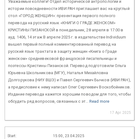
Уважаемые коллеги! Отдел исторической антропологии и
истории повседневности ИВИ РАН приглашает вас на круглый
стол «ГОРОД ЖЕНЩИН»: презентация первого полного
перевода на русский язык «КНИГИ О ГРАДЕ ЖЕНСКОМ»
КРИСТИНЫ ПИЗАНСКОЙ в понедельник, 28 апреля в 17.00 в
ауд. 1406, 14 этаж В апреле 2025 г. в издательстве Individuum
вышел первый полный комментированный перевод на
русский язык трактата в защиту женщин «Книга о Граде
женском» средневековой французской писательницы и
поэтессы Кристины Пизанской. Перевод подготовили Ольга
Юрьевна Школьникова (МГУ), Наталья Михайловна
Долгорукова (НИУ ВШЭ) и Павел Сергеевич Бычков (ИВИ РАН),
а предисловие к нему написал Олег Сергеевич Воскобойников.
Издание перевода кажется хорошим поводом для того, чтобы
обсудить ряд вопросов, связанных с эт...
Read more
17 Apr 2025
Start:
15:00, 23.04.2025