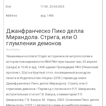
End:
17:00, 23.04.2025
Address:
ауд. 1406
Джанфранческо Пико делла
Мирандола. Стрига, или О
глумлении демонов
Roundtables
Уважаемые коллеги! Отдел исторической антропологии и
истории повседневности ИВИ РАН приглашает вас 23 апреля
(среда) в 15.00 в ауд. 1406 здания Президиума РАН (Ленинский
проспект, 32а) на Круглый стол, посвященный выходу из
печати в Издательстве «Наука» (СПб.) перевода книги
Джанфранческо Пико делла Мирандола. Стрига, или О
глумлении демонов / Перевод с латинского Р.Л. Шмаракова,
вступительная статья Г.В. Бакуса, комментарии Р.Л.
Шмаракова, Г.В. Бакуса. М.: Наука, 2025. Сочинение Пико делла
Мирандолы (1523 г.) является одним из наиболее важных