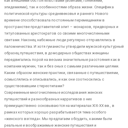
как внешними обстоятельствами (войнами, гонениями,
эпидемиями), так и особенностями образа жизни. Специфика
политической культуры средневековья и раннего Нового
времени способствовала постоянным перемещениям в
пространстве представителей элит – монархов, придворных и
титулованных аристократов со своими многочисленными
свитами. Наконец набожные люди регулярно отправлялись в
паломничества. И хотя гуманисты утвердили мужской культурный
образец путешествия, в домодерных обществах женщины
передвигались порой на весьма значительные расстояния как в
компании мужчин, так и без оных с самыми различными целями.
Каким образом женские практики, связанные с путешествиями,
осмыслялись и описывались, и как они соотносились с
существовавшим стереотипами?
Современные многочисленные исследования женских
путешествий и разнообразных нарративов о них
преимущественно основываются на материалах XIX-XX вв., в
рамках которых хорошо разрабатывается тема особого
«женского взгляда». Мы предлагаем обсудить, какими были
реальные и воображаемые женские путешествия и