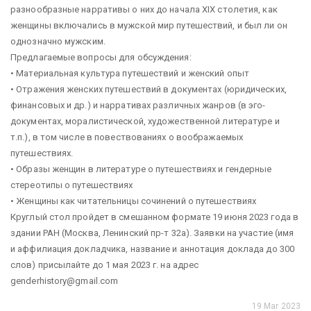
разнообразные нарративы о них до начала XIX столетия, как
женщины включались в мужской мир путешествий, и был ли он
однозначно мужским.
Предлагаемые вопросы для обсуждения:
• Материальная культура путешествий и женский опыт
• Отражения женских путешествий в документах (юридических,
финансовых и др.) и нарративах различных жанров (в эго-
документах, моралистической, художественной литературе и
т.п.), в том числе в повествованиях о воображаемых
путешествиях.
• Образы женщин в литературе о путешествиях и гендерные
стереотипы о путешествиях
• Женщины как читательницы сочинений о путешествиях
Круглый стол пройдет в смешанном формате 19 июня 2023 года в
здании РАН (Москва, Ленинский пр-т 32а). Заявки на участие (имя
и аффилиация докладчика, название и аннотация доклада до 300
слов) присылайте до 1 мая 2023 г. на адрес
genderhistory@gmail.com
19 Mar 2023