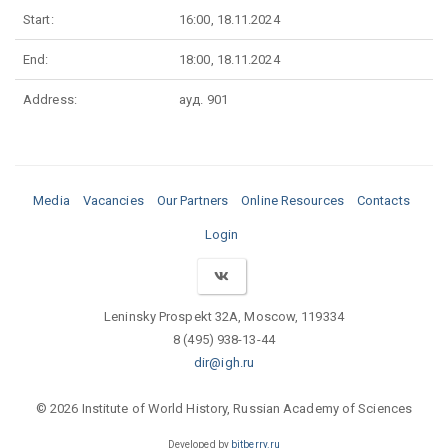
Start:
16:00, 18.11.2024
End:
18:00, 18.11.2024
Address:
ауд. 901
Media
Vacancies
Our Partners
Online Resources
Contacts
Login
Leninsky Prospekt 32A, Moscow, 119334
8 (495) 938-13-44
dir@igh.ru
© 2026 Institute of World History, Russian Academy of Sciences
Developed by
bitberry.ru