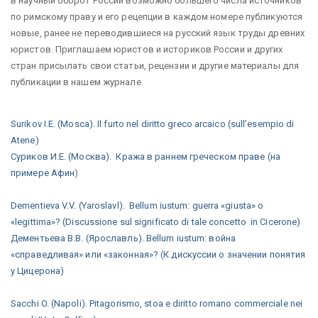
в научный оборот России возможно большего числа источников
по римскому праву и его рецепции в каждом номере публикуются
новые, ранее не переводившиеся на русский язык труды древних
юристов. Приглашаем юристов и историков России и других
стран присылать свои статьи, рецензии и другие материалы для
публикации в нашем журнале.
Surikov I.E. (Mosca). Il furto nel diritto greco arcaico (sull’esempio di
Atene)
Суриков И.Е. (Москва). Кража в раннем греческом праве (на
примере Афин
)
Dementieva V.V. (Yaroslavl). Bellum iustum: guerra «giusta» o
«legittima»? (Discussione sul significato di tale concetto in Cicerone)
Дементьева В.В. (Ярославль). Bellum iustum: война
«справедливая» или «законная»? (К дискуссии о значении понятия
у Цицерона)
Sacchi O. (Napoli). Pitagorismo, stoa e diritto romano commerciale nei