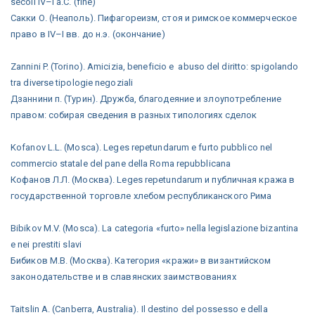
secoli IV–I a.C. (fine)
Сакки О. (Неаполь). Пифагореизм, стоя и римское коммерческое
право в IV–I вв. до н.э. (окончание)
Zannini P. (Torino). Amicizia, beneficio e abuso del diritto: spigolando
tra diverse tipologie negoziali
Дзаннини п. (Турин). Дружба, благодеяние и злоупотребление
правом: собирая сведения в разных типологиях сделок
Kofanov L.L. (Mosca). Leges repetundarum e furto pubblico nel
commercio statale del pane della Roma repubblicana
Кофанов Л.Л. (Москва). Leges repetundarum и публичная кража в
государственной торговле хлебом республиканского Рима
Bibikov M.V. (Mosca). La categoria «furto» nella legislazione bizantina
e nei prestiti slavi
Бибиков М.В. (Москва). Категория «кражи» в византийском
законодательстве и в славянских заимствованиях
Taitslin A. (Canberra, Australia). Il destino del possesso e della