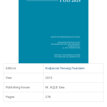
Editors:
Кофанов Леонид Львович
Year:
2015
Publishing house:
М.: ИД В. Ема
Pages:
278