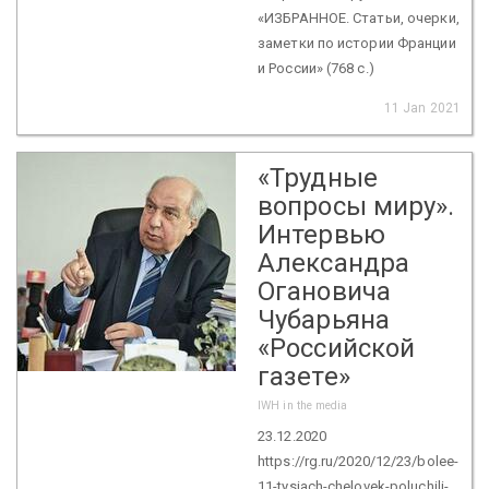
«ИЗБРАННОЕ. Статьи, очерки,
заметки по истории Франции
и России» (768 с.)
11 Jan 2021
«Трудные
вопросы миру».
Интервью
Александра
Огановича
Чубарьяна
«Российской
газете»
IWH in the media
23.12.2020
https://rg.ru/2020/12/23/bolee-
11-tysiach-chelovek-poluchili-