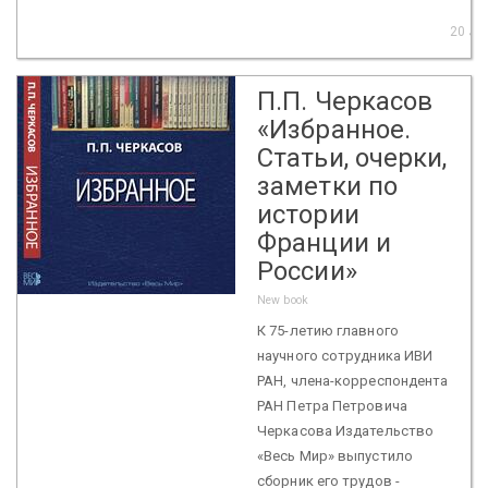
20 Ja
П.П. Черкасов
«Избранное.
Статьи, очерки,
заметки по
истории
Франции и
России»
New book
К 75-летию главного
научного сотрудника ИВИ
РАН, члена-корреспондента
РАН Петра Петровича
Черкасова Издательство
«Весь Мир» выпустило
сборник его трудов -