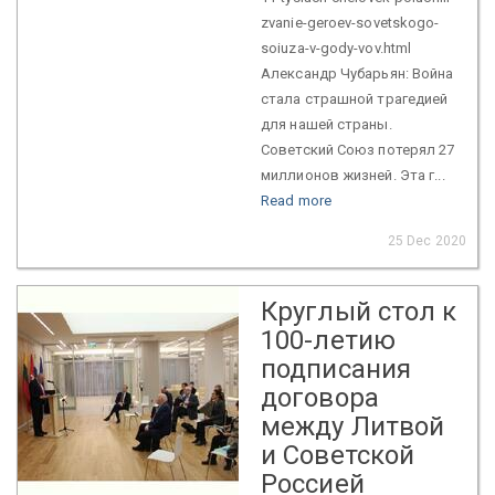
zvanie-geroev-sovetskogo-
soiuza-v-gody-vov.html
Александр Чубарьян: Война
стала страшной трагедией
для нашей страны.
Советский Союз потерял 27
миллионов жизней. Эта г...
Read more
25 Dec 2020
Круглый стол к
100-летию
подписания
договора
между Литвой
и Советской
Россией