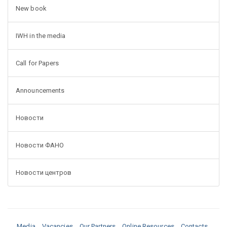
New book
IWH in the media
Call for Papers
Announcements
Новости
Новости ФАНО
Новости центров
Media
Vacancies
Our Partners
Online Resources
Contacts