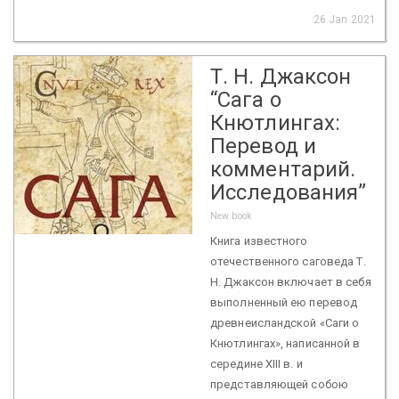
26 Jan 2021
Т. Н. Джаксон
“Сага о
Кнютлингах:
Перевод и
комментарий.
Исследования”
New book
Книга известного
отечественного саговеда Т.
Н. Джаксон включает в себя
выполненный ею перевод
древнеисландской «Саги о
Кнютлингах», написанной в
середине XIII в. и
представляющей собою