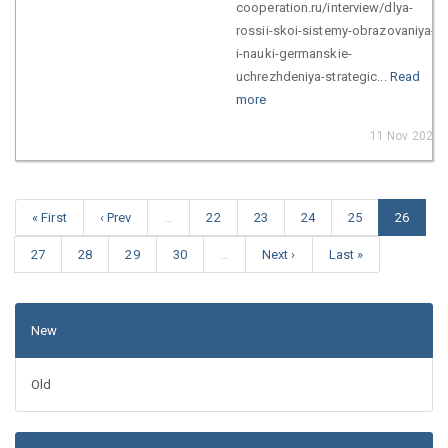
cooperation.ru/interview/dlya-
rossii-skoi-sistemy-obrazovaniya-
i-nauki-germanskie-
uchrezhdeniya-strategic...
Read
more
11 Nov 2020
« First
‹ Prev
…
22
23
24
25
26
27
28
29
30
…
Next ›
Last »
New
Old