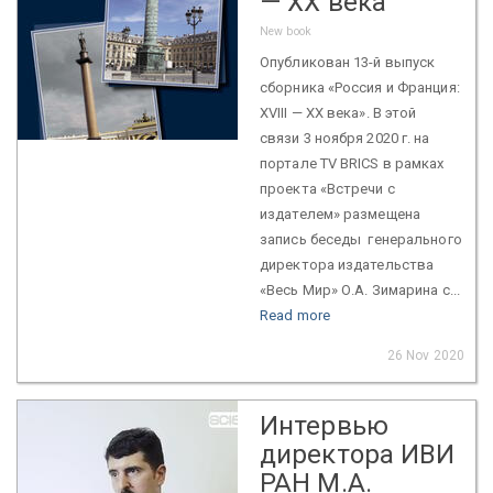
— XX века
New book
Опубликован 13-й выпуск
сборника «Россия и Франция:
XVIII — XX века». В этой
связи 3 ноября 2020 г. на
портале TV BRICS в рамках
проекта «Встречи с
издателем» размещена
запись беседы генерального
директора издательства
«Весь Мир» О.А. Зимарина с...
Read more
26 Nov 2020
Интервью
директора ИВИ
РАН М.А.