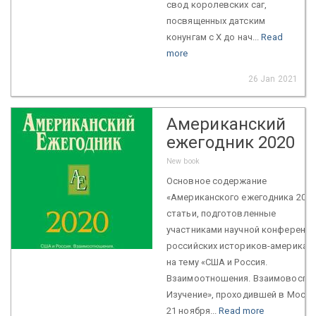
свод королевских саг,
посвященных датским
конунгам с X до нач...
Read
more
26 Jan 2021
Американский
ежегодник 2020
New book
Основное содержание
«Американского ежегодника 2020
статьи, подготовленные
участниками научной конференци
российских историков-американ
на тему «США и Россия.
Взаимоотношения. Взаимовоспри
Изучение», проходившей в Москв
21 ноября...
Read more