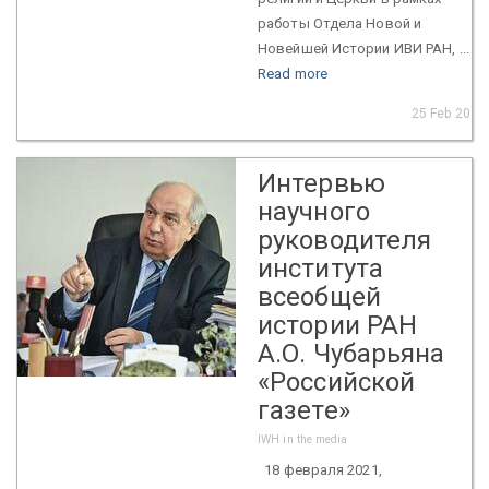
работы Отдела Новой и
Новейшей Истории ИВИ РАН, ...
Read more
25 Feb 2021
Интервью
научного
руководителя
института
всеобщей
истории РАН
А.О. Чубарьяна
«Российской
газете»
IWH in the media
18 февраля 2021,