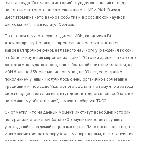
выход труда "Всемирная история", фундаментальный вклад в
появление которого внесли специалисты ИВИ РАН. Выход
шеститомника - это важное событие и в российской научной
дипломатии", - подчеркнул Сергеев.
По словам научного руководителя ИВИ, академика РАН
Александра Чубарьяна, за прошедшие полвека "институт
завоевал прочное реноме главного научного учреждения России
в области изучения мировой истории". "С точки зрения кадрового
состава у нас удалось соединить большой приток молодежи, а в
ИВИ больше 35% специалистов младше 39 лет, со старшим
поколением ученых. Получилось очень органичное сочетание
традиций и инноваций. Удалось это сделать, потому что все годы
своего существования институт демонстрировал способность к
постоянному обновлению", - сказал Чубарьян ТАСС.
Он отметил, что на данный момент Институт всеобщей истории
поздравили с юбилеем более 30 ведущих мировых научных
учреждений и академий из разных стран. "Мне очень приятно, что
ИВИ рассматривается зарубежными партнерами, как важнейший