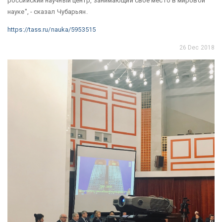
российский научный центр, занимающий свое место в мировой
науке", - сказал Чубарьян.
https://tass.ru/nauka/5953515
26 Dec 2018