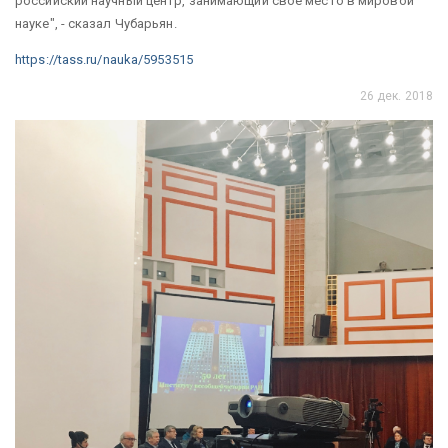
российский научный центр, занимающий свое место в мировой
науке", - сказал Чубарьян.
https://tass.ru/nauka/5953515
26 дек. 2018