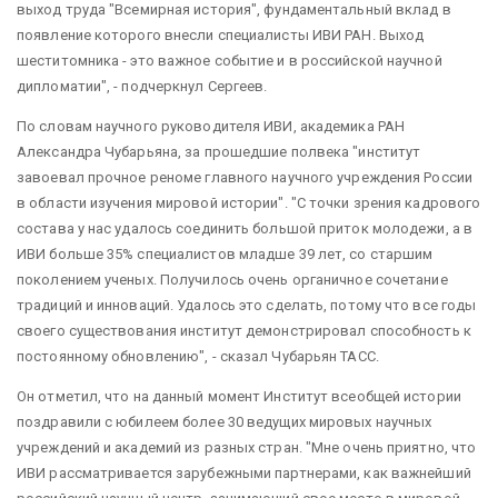
выход труда "Всемирная история", фундаментальный вклад в
появление которого внесли специалисты ИВИ РАН. Выход
шеститомника - это важное событие и в российской научной
дипломатии", - подчеркнул Сергеев.
По словам научного руководителя ИВИ, академика РАН
Александра Чубарьяна, за прошедшие полвека "институт
завоевал прочное реноме главного научного учреждения России
в области изучения мировой истории". "С точки зрения кадрового
состава у нас удалось соединить большой приток молодежи, а в
ИВИ больше 35% специалистов младше 39 лет, со старшим
поколением ученых. Получилось очень органичное сочетание
традиций и инноваций. Удалось это сделать, потому что все годы
своего существования институт демонстрировал способность к
постоянному обновлению", - сказал Чубарьян ТАСС.
Он отметил, что на данный момент Институт всеобщей истории
поздравили с юбилеем более 30 ведущих мировых научных
учреждений и академий из разных стран. "Мне очень приятно, что
ИВИ рассматривается зарубежными партнерами, как важнейший