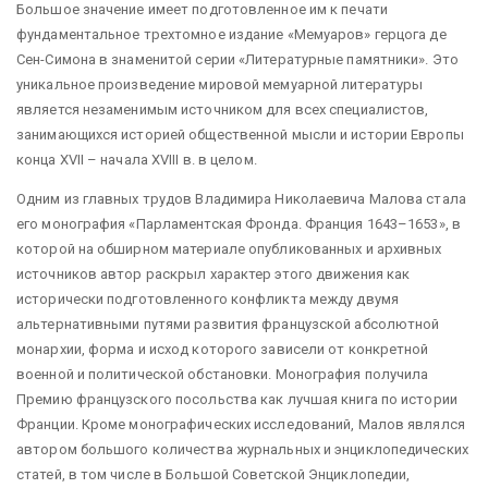
Большое значение имеет подготовленное им к печати
фундаментальное трехтомное издание «Мемуаров» герцога де
Сен-Симона в знаменитой серии «Литературные памятники». Это
уникальное произведение мировой мемуарной литературы
является незаменимым источником для всех специалистов,
занимающихся историей общественной мысли и истории Европы
конца XVII – начала XVIII в. в целом.
Одним из главных трудов Владимира Николаевича Малова стала
его монография «Парламентская Фронда. Франция 1643–1653», в
которой на обширном материале опубликованных и архивных
источников автор раскрыл характер этого движения как
исторически подготовленного конфликта между двумя
альтернативными путями развития французской абсолютной
монархии, форма и исход которого зависели от конкретной
военной и политической обстановки. Монография получила
Премию французского посольства как лучшая книга по истории
Франции. Кроме монографических исследований, Малов являлся
автором большого количества журнальных и энциклопедических
статей, в том числе в Большой Советской Энциклопедии,