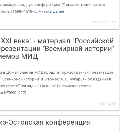
ел международную конференцию “Три даты трагического
ропы (1598—1618—...
Читать далее
08 нояб. 2018
 XXI века" - материал "Российской
 презентации "Всемирной истории"
риемов МИД
ода в Доме приемов МИД прошла торжественная презентация
"Всемирной истории" в 6 томах. А. О. Чубарьян об издании в
й газете""Взгляд из XXI века" Российская газета -
к №7690 (227)
11 окт. 2018
ско-Эстонская конференция