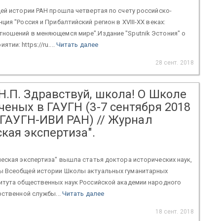
ей истории РАН прошла четвертая по счету российско-
ия "Россия и Прибалтийский регион в XVIII-XX веках:
ношений в меняющемся мире".Издание "Sputnik Эстония" о
ии: https://ru....
Читать далее
28 сент. 2018
Н.П. Здравствуй, школа! О Школе
еных в ГАУГН (3-7 сентября 2018
, ГАУГН-ИВИ РАН) // Журнал
кая экспертиза".
еская экспертиза" вышла статья доктора исторических наук,
 Всеобщей истории Школы актуальных гуманитарных
итута общественных наук Российской академии народного
рственной службы...
Читать далее
18 сент. 2018