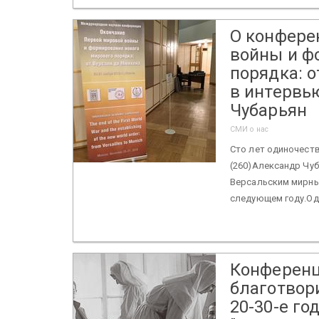
О конфере
войны и ф
порядка: 
в интервью
Чубарьян
СМИ о нас
Сто лет одиночест
(260)Александр Чуб
Версальским мирны
следующем году.Одн
Конференц
благотвор
20-30-е го