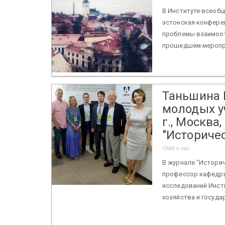
В Институте всеобщ
эстонская конференц
проблемы взаимоот
прошедшем мероприят
Таньшина 
молодых уч
г., Москва
"Историчес
СМИ о нас
В журнале "Историч
профессор кафедры
исследований Инст
хозяйства и госуда