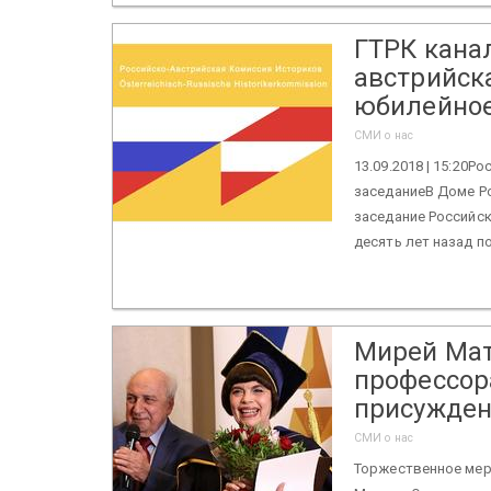
ГТРК канал
австрийск
юбилейное
СМИ о нас
13.09.2018 | 15:20
заседаниеВ Доме Р
заседание Российс
десять лет назад по
Мирей Мат
профессора
присужден
СМИ о нас
Торжественное мер