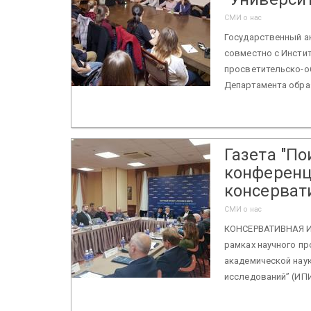
СМИ о нас
Государственный ак
совместно с Инстит
просветительско-о
Департамента обра
Газета "П
конференц
консервати
СМИ о нас
КОНСЕРВАТИВНАЯ И
рамках научного пр
академической наук
исследований” (ИПИ