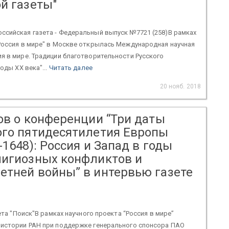
й газеты"
ссийская газета - Федеральный выпуск №7721 (258)В рамках
Россия в мире" в Москве открылась Международная научная
я в мире. Традиции благотворительности Русского
годы ХХ века"...
Читать далее
20 нояб. 2018
ов о конференции “Три даты
ого пятидесятилетия Европы
-1648): Россия и Запад в годы
лигиозных конфликтов и
етней войны” в интервью газете
зета "Поиск"В рамках научного проекта “Россия в мире”
 истории РАН при поддержке генерального спонсора ПАО