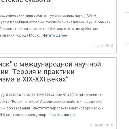
адемический университет гуманитарных наук (ГАУГН)
утом всеобщей истории Российской академии наук, в рамках
бразовательного проекта «Университетские субботы»
зования города Моск...
Читать далее
11 дек. 2018
оиск" о международной научной
ии “Теория и практики
зма в XIX-XXI веках”
ДЕЯ СНОВА В МОДЕ.ПУБЛИКАЦИИ№ 45(2018)В Москве в
оекта “Россия в мире” Ассоциации содействия развитию
и и образования “Институт перспективных исторических
И) состоялась междунар...
Читать далее
21 нояб. 2018