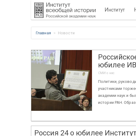
И
нститут
Главная
Новости
Российско
юбилее И
СМИ о нас
Политики, руковод
участниками торже
академии наук и б
истории РАН. Образ
Россия 24 о юбилее Институ