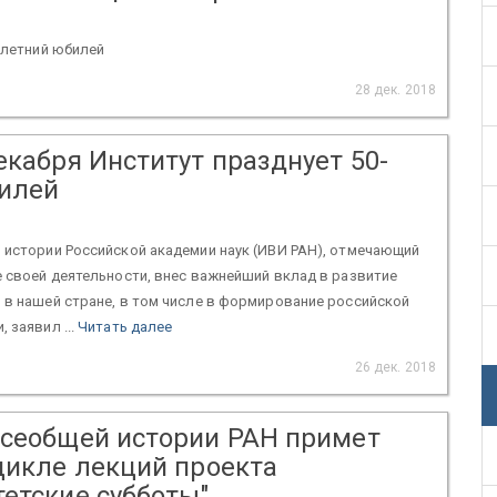
0-летний юбилей
28 дек. 2018
екабря Институт празднует 50-
илей
 истории Российской академии наук (ИВИ РАН), отмечающий
е своей деятельности, внес важнейший вклад в развитие
 в нашей стране, в том числе в формирование российской
 заявил ...
Читать далее
26 дек. 2018
всеобщей истории РАН примет
цикле лекций проекта
тетские субботы"