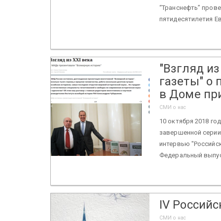
“Транснефть” пров
пятидесятилетия Ев
"Взгляд из
газеты" о
в Доме п
СМИ о нас
10 октября 2018 г
завершенной серии 
интервью "Российско
Федеральный выпус
IV Россий
СМИ о нас