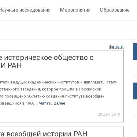
Н
М
О
аучные исследования
ероприятия
бразование
Фильтр
е историческое общество о
ВИ РАН
ители ведущих академических институтов и дипломаты стали
ственного заседания, которое прошло в Российской
ыло посвящено 50-летию создания Института всеобщей
овавшийся в 1968 ...
Читать далее
28 дек. 2018
та всеобщей истории РАН