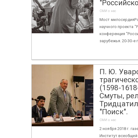
"Российско
СМИ о нас
Мост милосердияРо
научного проекта "
конференция "Росси
зарубежья. 20-30-е 
П. Ю. Увар
трагическ
(1598-1618
Смуты, ре
Тридцатил
"Поиск".
СМИ о нас
2 ноября 2018 г. га
Институт всеобщей