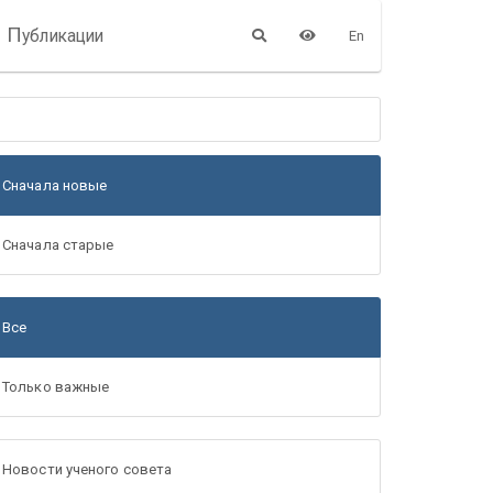
П
убликации
En
Сначала новые
Сначала старые
Все
Только важные
Новости ученого совета