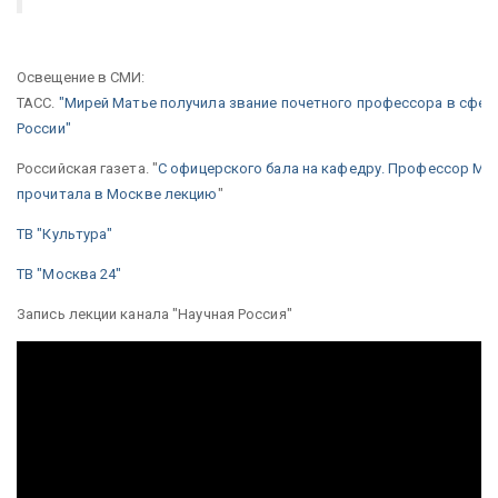
Освещение в СМИ:
ТАСС.
"Мирей Матье получила звание почетного профессора в сфер
России"
Российская газета. "
С офицерского бала на кафедру. Профессор Ми
прочитала в Москве лекцию
"
ТВ "Культура"
ТВ "Москва 24"
Запись лекции канала "Научная Россия"