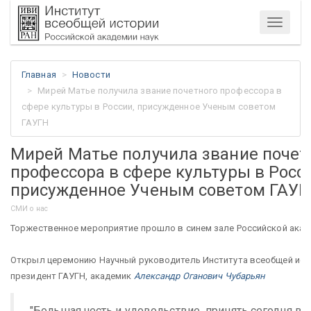
Меню
Главная
Новости
Мирей Матье получила звание почетного профессора в
сфере культуры в России, присужденное Ученым советом
ГАУГН
Мирей Матье получила звание почет
профессора в сфере культуры в Росси
присужденное Ученым советом ГАУГ
СМИ о нас
Торжественное мероприятие прошло в синем зале Российской акаде
Открыл церемонию Научный руководитель Института всеобщей ист
президент ГАУГН, академик
Александр Оганович Чубарьян
"Большая честь и удовольствие принять сегодня в э