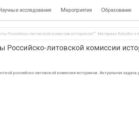
Н
М
О
аучные исследования
ероприятия
бразование
боты Российско-литовской комиссии историков?". Материал Rubaltic 
ы Российско-литовской комиссии истор
местной российско-литовской комиссии историков. Актуальная задача