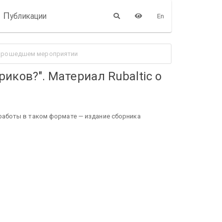
П
убликации
En
о прошедшем мероприятии
иков?". Материал Rubaltic о
 работы в таком формате — издание сборника