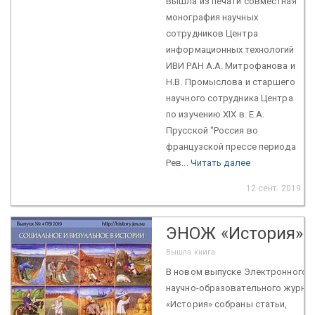
Вышла из печати совместная
монография научных
сотрудников Центра
информационных технологий
ИВИ РАН А.А. Митрофанова и
Н.В. Промыслова и старшего
научного сотрудника Центра
по изучению XIX в. Е.А.
Прусской "Россия во
французской прессе периода
Рев...
Читать далее
12 сент. 2019
ЭНОЖ «История»
Вышла книга
В новом выпуске Электронного
научно-образовательного журна
«История» собраны статьи,