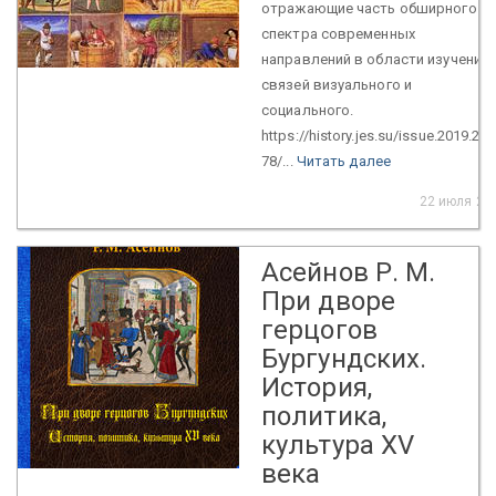
отражающие часть обширного
спектра современных
направлений в области изучения
связей визуального и
социального.
https://history.jes.su/issue.2019.2.4.
78/...
Читать далее
22 июля 20
Асейнов Р. М.
При дворе
герцогов
Бургундских.
История,
политика,
культура XV
века