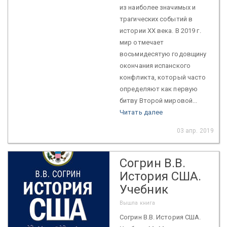
из наиболее значимых и
трагических событий в
истории ХХ века. В 2019 г.
мир отмечает
восьмидесятую годовщину
окончания испанского
конфликта, который часто
определяют как первую
битву Второй мировой...
Читать далее
03 апр. 2019
Согрин В.В.
История США.
Учебник
Вышла книга
Согрин В.В. История США.