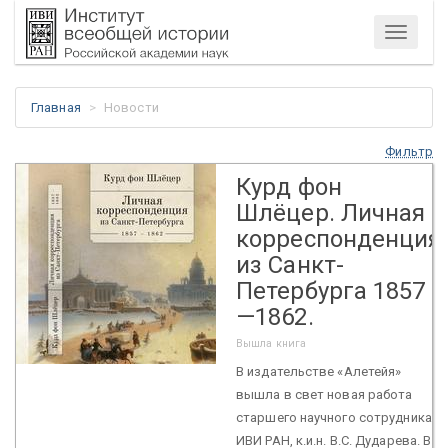
Меню
Главная
Новости
Фильтр
Курд фон
Шлёцер. Личная
корреспонденция
из Санкт-
Петербурга 1857
—1862.
Вышла книга
В издательстве «Алетейя»
вышла в свет новая работа
старшего научного сотрудника
ИВИ РАН, к.и.н. В.С. Дударева. В