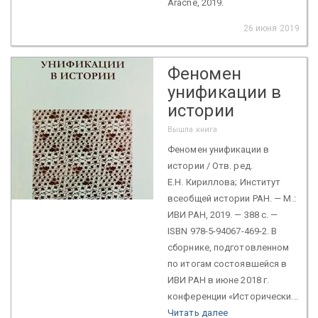
Aracne, 2019.
26 июня 2019
Феномен
унификации в
истории
Вышла книга
Феномен унификации в
истории / Отв. ред.
Е.Н. Кириллова; Институт
всеобщей истории РАН. — М.:
ИВИ РАН, 2019. — 388 с. —
ISBN 978-5-94067-469-2. В
сборнике, подготовленном
по итогам состоявшейся в
ИВИ РАН в июне 2018 г.
конференции «Исторически...
Читать далее