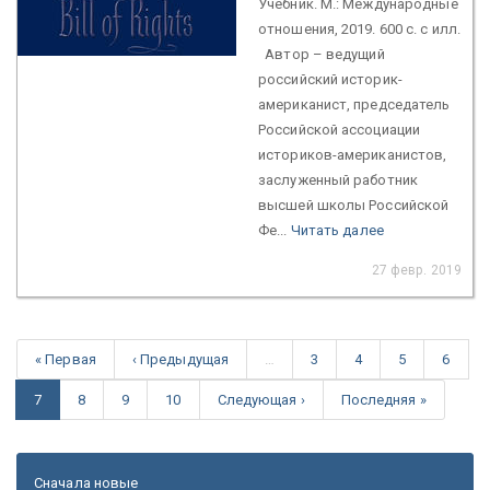
Учебник. М.: Международные
отношения, 2019. 600 с. с илл.
Автор – ведущий
российский историк-
американист, председатель
Российской ассоциации
историков-американистов,
заслуженный работник
высшей школы Российской
Фе...
Читать далее
27 февр. 2019
« Первая
‹ Предыдущая
…
3
4
5
6
7
8
9
10
Следующая ›
Последняя »
Сначала новые