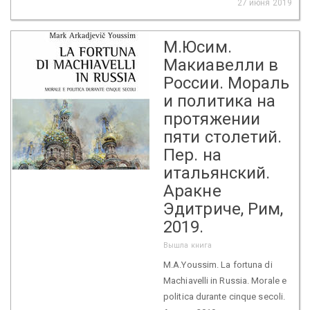
27 июня 2019
М.Юсим.
Макиавелли в
России. Мораль
и политика на
протяжении
пяти столетий.
Пер. на
итальянский.
Аракне
Эдитриче, Рим,
2019.
Вышла книга
M.A.Youssim. La fortuna di
Machiavelli in Russia. Morale e
politica durante cinque secoli.