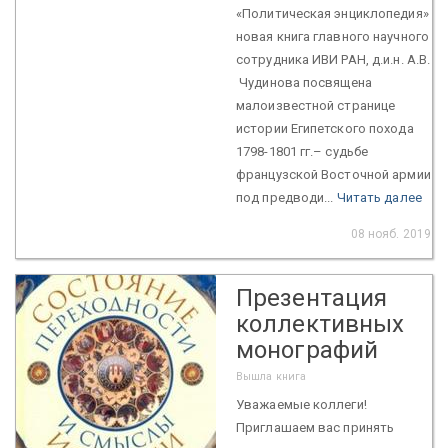
«Политическая энциклопедия»
новая книга главного научного
сотрудника ИВИ РАН, д.и.н. А.В.
Чудинова посвящена
малоизвестной странице
истории Египетского похода
1798-1801 гг.– судьбе
французской Восточной армии
под предводи...
Читать далее
08 нояб. 2019
Презентация
коллективных
монографий
Вышла книга
Уважаемые коллеги!
Приглашаем вас принять