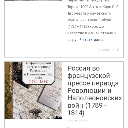
Переплет: в пер., супер.
Тираж: 1000 Автор: Карп С. Я.
Творчество женевского
художника Жана Гюбера
(1721–1786) хорошо
известно в нашей стране и
за ру...
Читать далее
21 сент. 2019
Россия во
французской
прессе периода
Революции и
Наполеоновских
войн (1789–
1814)
Вышла книга