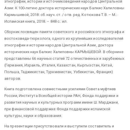
этнографии, истории и источниковедения народов Центральной
Азии: К 100-летию доктора исторических наук Балкис Халиловны
Кармышевой, 2018: сб. науч. ст. / отв. ред. Котюкова Т.В. – М.:
Исламская книга, 2018. – 848 с.: ил.
Сборник посвящен памяти советского и российского этнографа и
востоковеда-тюрколога, одного из крупнейших исследователей
этнографии и истории народов Центральной Азии, доктора
исторических наук Балкис Халиловны КАРМЫШЕВОЙ. В сборнике
представлены 66 научных статей 72 отечественных и зарубежных
(Германия, Израиль, Италия, Казахстан, Кыргызстан, Китай,
Польша, Таджикистан, Туркменистан, Узбекистан, Франция)
авторов.
Книга подготовлена совместными усилиями Совета муфтиев
России, Института Всеобщей истории РАН, Фонда поддержки и
развития научных и культурных программ имени Ш. Марджани,
при финансовой поддержке Фонда поддержки исламской
культуры, науки и образования.
На презентации присутствовали и выступили составитель и