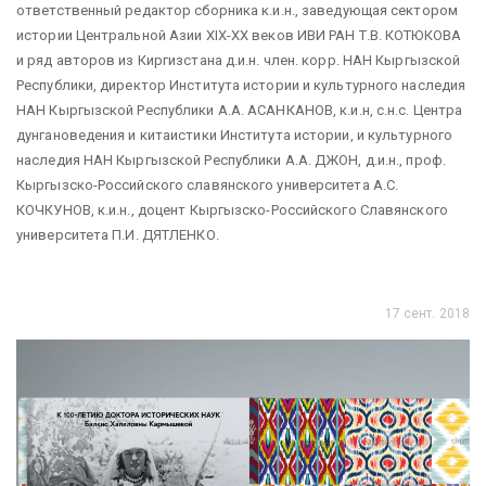
ответственный редактор сборника к.и.н., заведующая сектором
истории Центральной Азии XIX-XX веков ИВИ РАН Т.В. КОТЮКОВА
и ряд авторов из Киргизстана д.и.н. член. корр. НАН Кыргызской
Республики, директор Института истории и культурного наследия
НАН Кыргызской Республики А.А. АСАНКАНОВ, к.и.н, с.н.с. Центра
дунгановедения и китаистики Института истории, и культурного
наследия НАН Кыргызской Республики А.А. ДЖОН, д.и.н., проф.
Кыргызско-Российского славянского университета А.С.
КОЧКУНОВ, к.и.н., доцент Кыргызско-Российского Славянского
университета П.И. ДЯТЛЕНКО.
17 сент. 2018