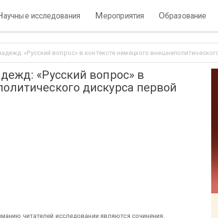
Н
М
О
аучные исследования
ероприятия
бразование
адежд: «Русский вопрос» в контексте немецкого внешнеполитического
дежд: «Русский вопрос» в
политического дискурса первой
манию читателей исследовании являются сочинения,