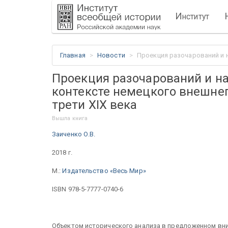
И
нститут
Главная
Новости
Проекция разочарований и н
Проекция разочарований и на
контексте немецкого внешне
трети XIX века
Вышла книга
Заиченко О.В.
2018 г.
М.:
Издательство «Весь Мир»
ISBN 978-5-7777-0740-6
Объектом исторического анализа в предложенном вни