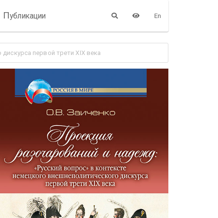
П
убликации
En
 дискурса первой трети XIX века