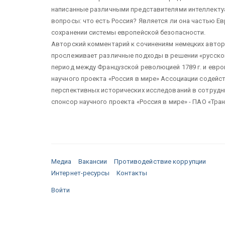
написанные различными представителями интеллектуа
вопросы: что есть Россия? Является ли она частью Е
сохранении системы европейской безопасности.
Авторский комментарий к сочинениям немецких авто
прослеживает различные подходы в решении «русско
период между Французской революцией 1789 г. и евро
научного проекта «Россия в мире» Ассоциации содейс
перспективных исторических исследований в сотрудн
спонсор научного проекта «Россия в мире» - ПАО «Тра
Медиа
Вакансии
Противодействие коррупции
Интернет-ресурсы
Контакты
Войти