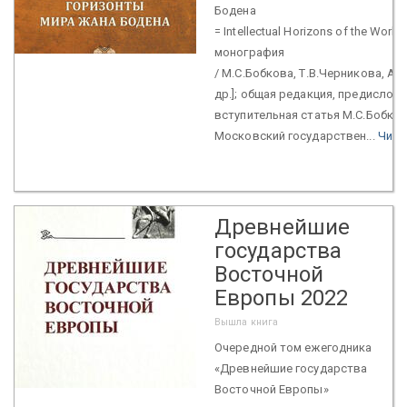
Бодена
= Intellectual Horizons of the World
монография
/ М.С.Бобкова, Т.В.Черникова, А.А
др.]; общая редакция, предислови
вступительная статья М.С.Бобков
Московский государствен...
Чита
Древнейшие
государства
Восточной
Европы 2022
Вышла книга
Очередной том ежегодника
«Древнейшие государства
Восточной Европы»