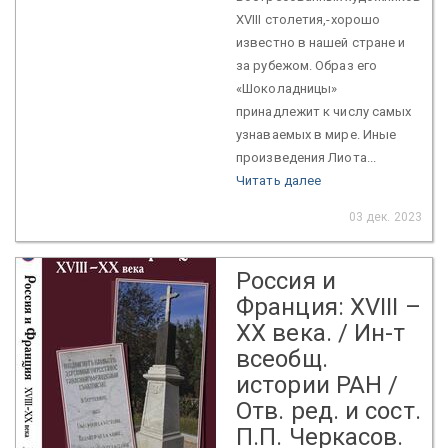
XVIII столетия,-хорошо
известно в нашей стране и
за рубежом. Образ его
«Шоколадницы»
принадлежит к числу самых
узнаваемых в мире. Иные
произведения Лиота...
Читать далее
03 дек. 2023
Россия и
Франция: XVIII –
XX века. / Ин-т
всеобщ.
истории РАН /
Отв. ред. и сост.
П.П. Черкасов.