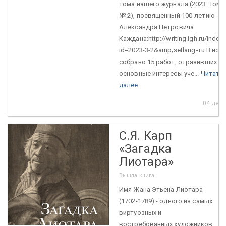
тома нашего журнала (2023. Том 3
№ 2), посвященный 100-летию
Александра Петровича
Каждана:http://writing.igh.ru/index
id=2023-3-2&amp;setlang=ru В ном
собрано 15 работ, отразивших
основные интересы уче...
Читать
далее
04 дек.
С.Я. Карп
«Загадка
Лиотара»
Вышла книга
Имя Жана Этьена Лиотара
(1702-1789) - одного из самых
виртуозных и
востребованных художников