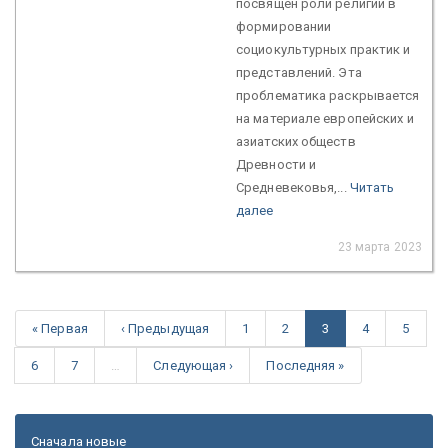
посвящен роли религии в
формировании
социокультурных практик и
представлений. Эта
проблематика раскрывается
на материале европейских и
азиатских обществ
Древности и
Средневековья,...
Читать
далее
23 марта 2023
« Первая
‹ Предыдущая
1
2
3
4
5
6
7
…
Следующая ›
Последняя »
Сначала новые