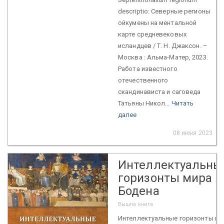
descriptio: Северные регионы
ойкумены на ментальной
карте средневековых
исландцев / Т. Н. Джаксон. –
Москва : Альма-Матер, 2023.
Работа известного
отечественного
скандинависта и саговеда
Татьяны Никол...
Читать
далее
08 июня 2023
Интеллектуальны
горизонты мира 
Бодена
Вышла книга
Интеллектуальные горизонты ми