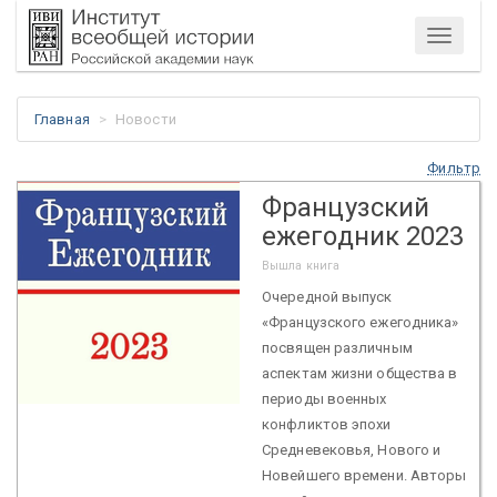
Меню
Главная
Новости
Фильтр
Французский
ежегодник 2023
Вышла книга
Очередной выпуск
«Французского ежегодника»
посвящен различным
аспектам жизни общества в
периоды военных
конфликтов эпохи
Средневековья, Нового и
Новейшего времени. Авторы