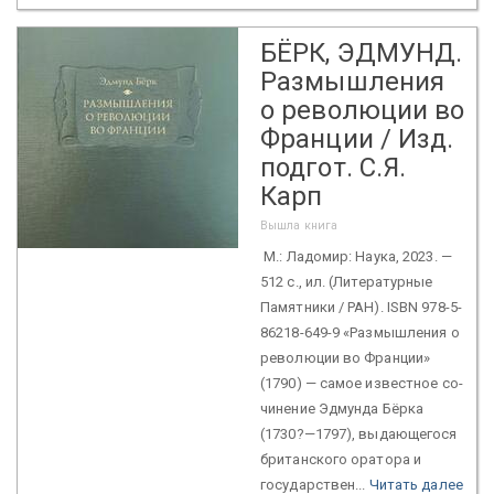
БЁРК, ЭДМУНД.
Размышления
о революции во
Франции / Изд.
подгот. С.Я.
Карп
Вышла книга
М.: Ладомир: Наука, 2023. —
512 c., ил. (Литературные
Памятники / РАН). ISBN 978-5-
86218-649-9 «Размышления о
революции во Франции»
(1790) — самое известное со-
чинение Эдмунда Бёрка
(1730?—1797), выдающегося
британского оратора и
государствен...
Читать далее