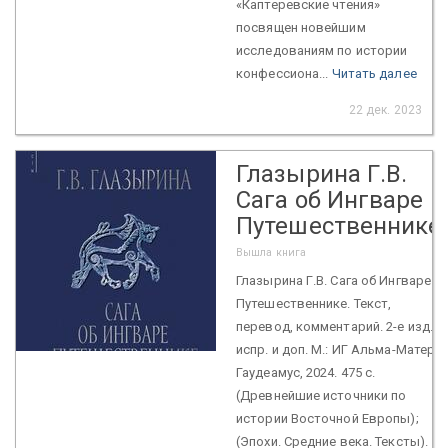
«Каптеревские чтения»
посвящен новейшим
исследованиям по истории
конфессиона...
Читать далее
22 дек. 2023
Глазырина Г.В.
Сага об Ингваре
Путешественнике
Вышла книга
Глазырина Г.В. Сага об Ингваре
Путешественнике. Текст,
перевод, комментарий. 2-е изд.,
испр. и доп. М.: ИГ Альма-Матер;
Гаудеамус, 2024. 475 с.
(Древнейшие источники по
истории Восточной Европы);
(Эпохи. Средние века. Тексты).