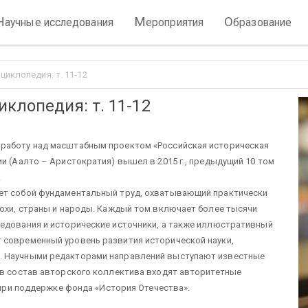
Н
М
О
аучные исследования
ероприятия
бразование
циклопедия: т. 11-12
клопедия: т. 11-12
 работу над масштабным проектом «Российская историческая
и (Аалто – Аристократия) вышел в 2015 г., предыдущий 10 том
.
яет собой фундаментальный труд, охватывающий практически
похи, страны и народы. Каждый том включает более тысячи
ледования и исторические источники, а также иллюстративный
 современный уровень развития исторической науки,
. Научными редакторами направлений выступают известные
 в состав авторского коллектива входят авторитетные
ь при поддержке фонда «История Отечества».