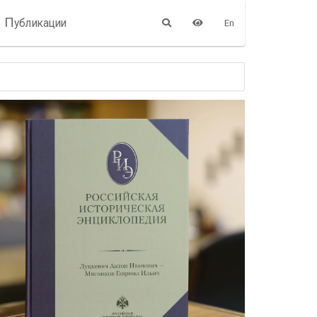
П
убликации
En