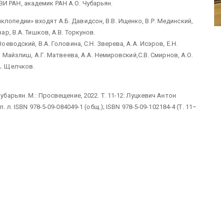
И РАН, академик РАН А.О. Чубарьян.
лопедии» входят А.Б. Давидсон, В.В. Ищенко, В.Р. Мединский,
ар, В.А. Тишков, А.В. Торкунов.
оеводский, В.А. Головина, С.Н. Зверева, А.А. Исэров, Е.Н.
А. Майзлиш, А.Г. Матвеева, А.А. Немировский,С.В. Смирнов, А.О.
А. Щелчков.
убарьян. М.: Просвещение, 2022. Т. 11-12: Луцкевич Антон
 л. ISBN 978-5-09-084049-1 (общ.); ISBN 978-5-09-102184-4 (Т. 11–