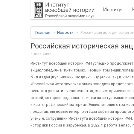
И
нститут
Главная
Новости
Российская историческая эн
Российская историческая энци
Вышла книга
Институт всеобщей истории РАН успешно продолжает
энциклопедия» в 18-ти томах. Первый том энциклопеди
был издан (Кульчицкий Людвик – Луцилий Гай) в 2021 г
«Российская историческая энциклопедия» представл
весь ход развития человечества, все исторические э
статей, которые содержат ссылки на актуальные исс
и картографический материал.Энциклопедия отражает
представляя новые интерпретации событий прошлого
ученые, сотрудники Института всеобщей истории РАН,
историки России и зарубежья. В 2022 г. работа велас