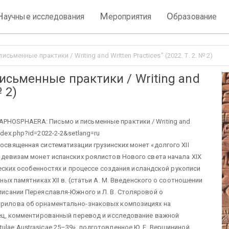
Н
М
О
аучные исследования
ероприятия
бразование
менные практики / Writing and Written Practices" (2022. Т. 2. № 2)
сьменные практики / Writing and
№ 2)
PHOSPHAERA: Письмо и письменные практики / Writing and
u/index.php?id=2022-2-2&setlang=ru
посвященная систематизации грузинских монет «долгого XII
х девизам монет испанских роялистов Нового света начала XIX
фических особенностях и процессе создания исландской рукописи
нных памятниках XII в. (статьи А. М. Введенского о соотношении
описании Переяславля-Южного и Л. В. Столяровой о
аврилова об орнаментально-знаковых композициях на
онец, комментированный перевод и исследование важной
ulae Austrasicae 25–39», подготовленное Ю. Е. Вершининой.