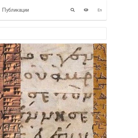
П
убликации
En