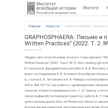
И
нститут
Главная
Новости
GRAPHOSPHAERA: Письмо и пись
GRAPHOSPHAERA: Письмо и пи
Written Practices" (2022. Т. 2. 
Вышла книга
Увидел свет второй номер второго тома журнала "GRA
Written Practices" (2022. Том 2. № 2): http://writing.igh.r
В том вошли: фундаментальная работа А. В. Акопяна, 
века»; исследование К. В. Елохина об изобразительны
в.; статья Е. В. Литовских и И. А. Рейера о палеогра
XVII в. AM 107 fol; три работы о древнерусских письме
списков «Повести временных лет», Т. В. Гимона о лет
палеографии Мстиславовой грамоты); работу А. П. Г
крестьянских домах XII в. из Рязанской области; нак
коллекции меровингских дипломатических писем «Epist