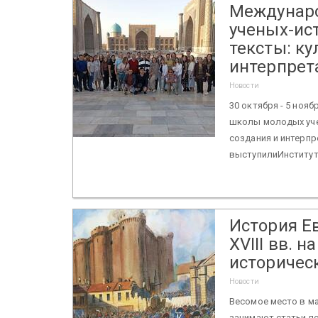
Междунаро
ученых-ис
тексты: ку
интерпрет
Новости
30 октября - 5 ноя
школы молодых уче
создания и интерпр
выступилиИнститут 
История Е
XVIII вв. 
историчес
Новости
Весомое место в м
занимают статьи по 