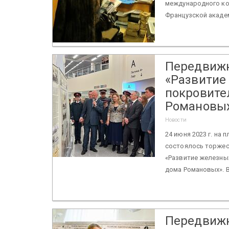
международного ко
Французской академ
Передвижн
«Развитие
покровите
Романовы
Новости
24 июня 2023 г. на
состоялось торжес
«Развитие железны
дома Романовых». В
Передвижн