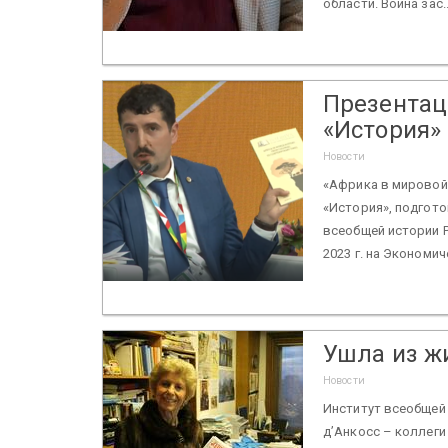
области. Война зас.
Презентац
«История» 
Новости
«Африка в мировой
«История», подгот
всеобщей истории 
2023 г. на Экономич
Ушла из ж
Новости
Институт всеобщей
д’Анкосс – коллеги