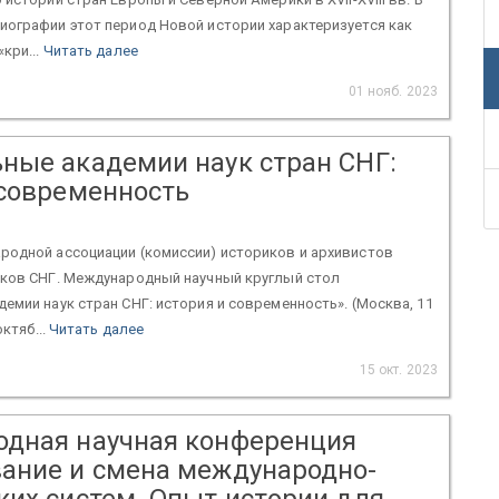
иографии этот период Новой истории характеризуется как
кри...
Читать далее
01 нояб. 2023
ные академии наук стран СНГ:
 современность
родной ассоциации (комиссии) историков и архивистов
иков СНГ. Международный научный круглый стол
емии наук стран СНГ: история и современность». (Москва, 11
октяб...
Читать далее
15 окт. 2023
дная научная конференция
ание и смена международно-
ких систем. Опыт истории для