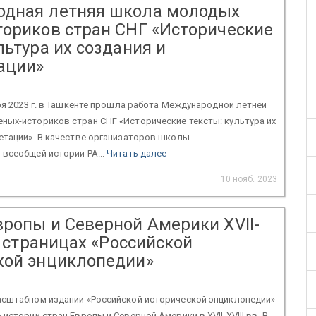
дная летняя школа молодых
ториков стран СНГ «Исторические
льтура их создания и
ации»
бря 2023 г. в Ташкенте прошла работа Международной летней
ных-историков стран СНГ «Исторические тексты: культура их
етации». В качестве организаторов школы
всеобщей истории РА...
Читать далее
10 нояб. 2023
вропы и Северной Америки XVII-
на страницах «Российской
кой энциклопедии»
асштабном издании «Российской исторической энциклопедии»
истории стран Европы и Северной Америки в XVII-XVIII вв. В