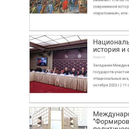
современной истор
«переломный», или «
Националь
история и
Новости
Заседание Междуна
государств-участн
«Национальные акад
октября 2023 г.) 11 
Междунаро
"Формиров
политичес