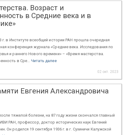
ерства. Возраст и
нность в Средние века и в
ике»
3 г. в Институте всеобщей истории РАН прошла очередная
чная конференция журнала «Средние века. Исследования по
вья и раннего Нового времени» – «Время мастерства.
енность в Сре...
Читать далее
02 окт. 2023
амяти Евгения Александровича
 после тяжелой болезни, на 87 году жизни скончался главный
ИВИ РАН, профессор, доктор исторических наук Евгений
н. Он родился 19 сентября 1936 г. в г. Сухиничи Калужской