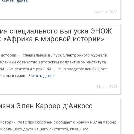
..
Читать далее
14 сент. 2023
ия специального выпуска ЭНОЖ
: «Африка в мировой истории»
 истории» – специальный выпуск Электронного журнала
овленный совместно авторским коллективом Института
РАН и Института Африки РАН, – был представлен 27 июля
еском и гуман...
Читать далее
31 авг. 2023
изни Элен Каррер д’Анкосс
 истории РАН с прискорбием сообщает о кончине Элен Каррер
 и большого друга нашего Института, главы его