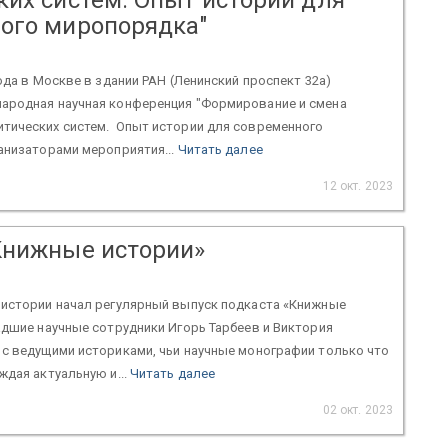
ого миропорядка"
года в Москве в здании РАН (Ленинский проспект 32а)
ародная научная конференция "Формирование и смена
тических систем. Опыт истории для современного
анизаторами мероприятия...
Читать далее
12 окт. 2023
Книжные истории»
 истории начал регулярный выпуск подкаста «Книжные
адшие научные сотрудники Игорь Тарбеев и Виктория
 с ведущими историками, чьи научные монографии только что
ждая актуальную и...
Читать далее
02 окт. 2023