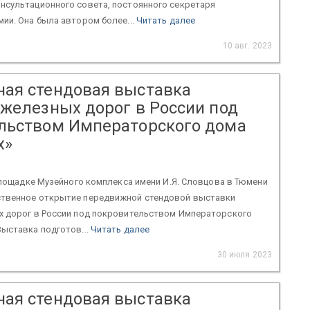
нсультационного совета, постоянного секретаря
ии. Она была автором более...
Читать далее
10 авг. 2023
ая стендовая выставка
 железных дорог в России под
льством Императорского дома
х»
 площадке Музейного комплекса имени И.Я. Словцова в Тюмени
твенное открытие передвижной стендовой выставки
х дорог в России под покровительством Императорского
ыставка подготов...
Читать далее
30 июля 2023
ая стендовая выставка