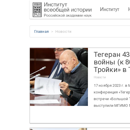
И
нститут
Главная
Новости
Тегеран 4
войны (к 
Тройки» в 
Новости
17 ноября 2023 г.
конференция «Тегер
встречи «Большой Т
выступили МГИМО М