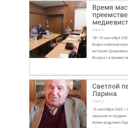
Время маст
преемстве
медиевист
Новости
18–19 сентября 202
Всероссийская нау
истории Средневеко
Возраст и преемств
Светлой п
Ларина
Новости
13 сентября 2023 г.
научный сотрудник 
Александрович Лари