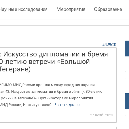
Н
М
О
аучные исследования
ероприятия
бразование
Фильтр
3: Искусство дипломатии и бремя
80-летию встречи «Большой
Тегеране)
 в МГИМО МИД России прошла международная научная
ан 43: Искусство дипломатии и бремя войны (к 80-летию
ройки» в Тегеране)». Организаторами мероприятия
ИД России, Институт всеоб...
Читать далее
27 нояб. 2023