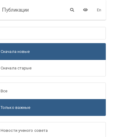
П
убликации
En
Сначала новые
Сначала старые
Все
Только важные
Новости ученого совета