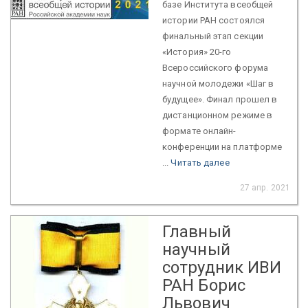
базе Института всеобщей
истории РАН состоялся
финальный этап секции
«История» 20-го
Всероссийского форума
научной молодежи «Шаг в
будущее». Финал прошел в
дистанционном режиме в
формате онлайн-
конференции на платформе
...
Читать далее
27 апр. 2021
Главный
научный
сотрудник ИВИ
РАН Борис
Львович