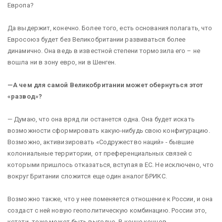
Европа?
Да выдержит, конечно. Более того, есть основания полагать, что
Евросоюз будет без Великобритании развиваться более
динамично. Она ведь в известной степени тормозила его – не
вошла ни в зону евро, ни в Шенген.
—А чем для самой Великобритании может обернуться этот
«развод»?
— Думаю, что она вряд ли останется одна. Она будет искать
возможности сформировать какую-нибудь свою конфигурацию.
Возможно, активизировать «Содружество наций» - бывшие
колониальные территории, от преференциальных связей с
которыми пришлось отказаться, вступая в ЕС. Не исключено, что
вокруг Британии сложится еще один аналог БРИКС.
Возможно также, что у нее поменяется отношение к России, и она
создаст с ней новую геополитическую комбинацию. России это,
кстати, тоже может быть выгодно. В конце концов,