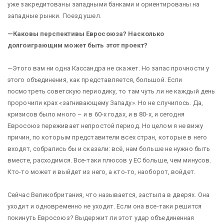
уже закредитованы западными банками и ориентированы на
западные рынки. Поезд ушел.
—Каковы перспективы Евросоюза? Насколько
долгоиграющим может быть этот проект?
—Этого вам ни одна Кассандра не скажет. Но запас прочности у
этого объединения, как представляется, большой. Если
посмотреть советскую периодику, то там чуть ли не каждый день
пророчили крах «загнивающему Западу». Но не случилось. Да,
кризисов было много – и в 60-х годах, и в 80-х, и сегодня
Евросоюз переживает непростой период. Но целом я не вижу
причин, по которым представители всех стран, которые в него
входят, собрались бы и сказали: всё, нам больше не нужно быть
вместе, расходимся. Все-таки плюсов у ЕС больше, чем минусов.
Кто-то может и выйдет из него, а кто-то, наоборот, войдет.
Сейчас Великобритания, что называется, застыла в дверях. Она
уходит и одновременно не уходит. Если она все-таки решится
покинуть Евросоюз? Выдержит ли этот удар объединенная