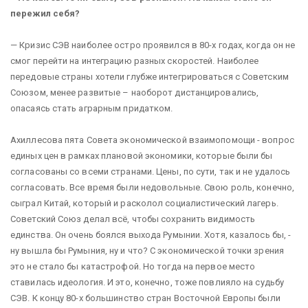
пережил себя?
— Кризис СЭВ наиболее остро проявился в 80-х годах, когда он не
смог перейти на интеграцию разных скоростей. Наиболее
передовые страны хотели глубже интегрироваться с Советским
Союзом, менее развитые – наоборот дистанцировались,
опасаясь стать аграрным придатком.
Ахиллесова пята Совета экономической взаимопомощи - вопрос
единых цен в рамках плановой экономики, которые были бы
согласованы со всеми странами. Цены, по сути, так и не удалось
согласовать. Все время были недовольные. Свою роль, конечно,
сыграл Китай, который и расколол социалистический лагерь.
Советский Союз делал всё, чтобы сохранить видимость
единства. Он очень боялся выхода Румынии. Хотя, казалось бы, -
ну вышла бы Румыния, ну и что? С экономической точки зрения
это не стало бы катастрофой. Но тогда на первое место
ставилась идеология. И это, конечно, тоже повлияло на судьбу
СЭВ. К концу 80-х большинство стран Восточной Европы были