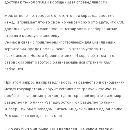
доступа к технологиям и вообще - идея справедливости.
Можно, конечно, говорить о том, что под справедливостью
каждый понимает что-то свое, но невозможно отрицать, что СЭВ
довольно успешно удавалось интегрировать слаборазвитые
страны в мировую экономику.
Сейчас в связи с появлением «потерянных» для цивилизации
территорий, вроде Сомали, реально встала угроза, так
называемого, Нового Средневековья. И корни её в том, что
сэвовский опыт работы с развивающимися странами был
отброшен.
При этом запрос на справедливость, на равенство в отношениях
между государствами звучит сегодня все громче и громче. И
вообще, если присмотреться, в долгосрочной перспективе мир
разделен не по линии «Запад-Восток», он разделен по линии
«Север-Юг». Мы с Западом, Китаем, Индией сидим в одной лодке.
Это мало кто сегодня понимает.
—Но как бы то ни было, СЭВ распался. На каком этапе он