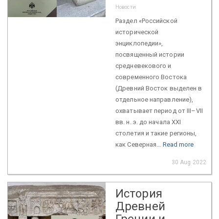
Новости
Раздел «Российской
исторической
энциклопедии»,
посвященный истории
средневекового и
современного Востока
(Древний Восток выделен в
отдельное направление),
охватывает период от III–VII
вв. н. э. до начала XXI
столетия и такие регионы,
как Северная...
Read more
30 Aug 2022
История
Древней
Греции и