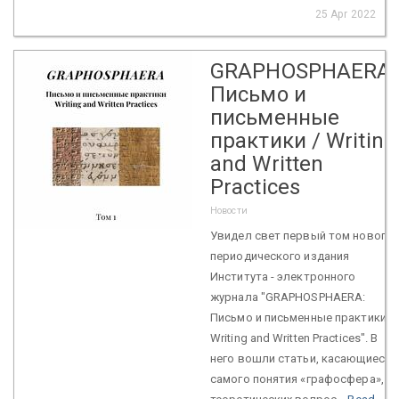
25 Apr 2022
GRAPHOSPHAERA:
Письмо и
письменные
практики / Writing
and Written
Practices
Новости
Увидел свет первый том нового
периодического издания
Института - электронного
журнала "GRAPHOSPHAERA:
Письмо и письменные практики /
Writing and Written Practices". В
него вошли статьи, касающиеся
самого понятия «графосфера»,