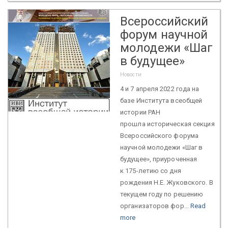
Всероссийский
форум научной
молодежи «Шаг
в будущее»
Новости
4 и 7 апреля 2022 года на
базе Института всеобщей
истории РАН
прошла историческая секция
Всероссийского форума
научной молодежи «Шаг в
будущее», приуроченная
к 175-летию со дня
рождения Н.Е. Жуковского. В
текущем году по решению
организаторов фор...
Read
more