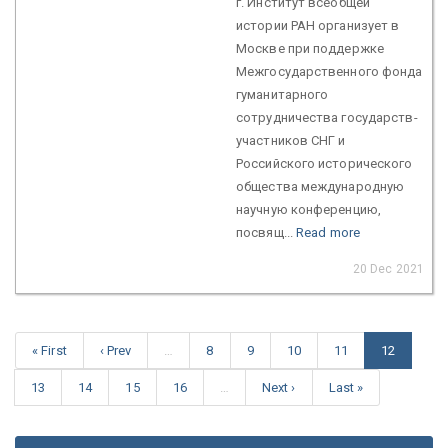
г. Институт всеобщей
истории РАН организует в
Москве при поддержке
Межгосударственного фонда
гуманитарного
сотрудничества государств-
участников СНГ и
Российского исторического
общества международную
научную конференцию,
посвящ...
Read more
20 Dec 2021
« First
‹ Prev
…
8
9
10
11
12
13
14
15
16
…
Next ›
Last »