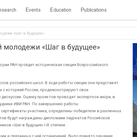
E
E
P
esearch
vents
ducation
ublications
одежи «Шаг в будущее»
й молодежи «Шаг в будущее»
истории РАН пройдет историческая секция Всероссийского
ассов российских школ. В ходе работы секции они представят
м с историей России, продемонстрируют свои
й дискуссии. Оценку проектов проводит экспертное жюри, в
рудники ИВИ РАН. По завершению работы
 сертификаты участника, определены победители в различных
тов будут награждены дипломами лауреатов Российской
ов «Шаг в будущее» I-III степени.
ции и связанных с ней ограничений, было принято решение