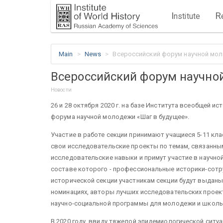
I
R
nstitute
Main
News
Всероссийский форум научной мол
Всероссийский форум научно
Новости
26 и 28 октября 2020 г. на базе Института всеобщей 
форума научной молодежи «Шаг в будущее».
Участие в работе секции принимают учащиеся 5-11 кл
свои исследовательские проекты по темам, связанны
исследовательские навыки и примут участие в научно
составе которого - профессиональные историки-сот
исторической секции
участникам секции будут выданы
номинациях, авторы лучших исследовательских проек
научно-социальной программы для молодежи и школьник
В 2020 году, ввиду тяжелой эпидемиологической ситуа