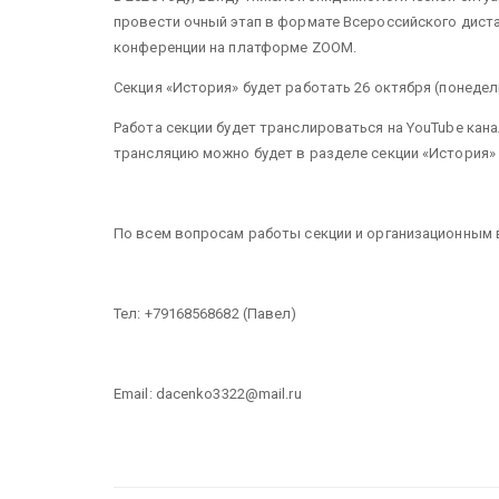
провести очный этап в формате Всероссийского диста
конференции на платформе ZOOM.
Секция «История» будет работать 26 октября (понедельни
Работа секции будет транслироваться на YouTube кан
трансляцию можно будет в разделе секции «История» на 
По всем вопросам работы секции и организационным
Тел: +79168568682 (Павел)
Email: dacenko3322@mail.ru