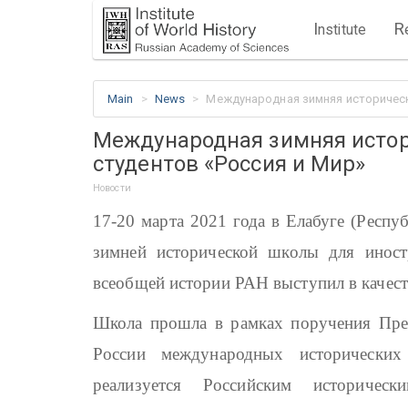
I
R
nstitute
Main
News
Международная зимняя историческ
Международная зимняя истор
студентов «Россия и Мир»
Новости
17-20 марта 2021 года в Елабуге (Респу
зимней исторической школы для иност
всеобщей истории РАН выступил в качест
Школа прошла в рамках поручения Пре
России международных исторических
реализуется Российским историче