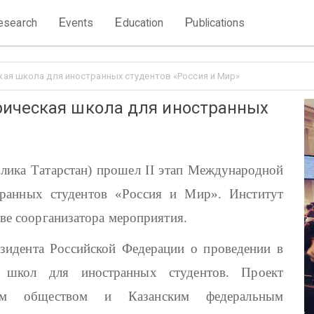
E
E
P
esearch
vents
ducation
ublications
ая школа для иностранных студентов «Россия и Мир»
ическая школа для иностранных
блика Татарстан) прошел
II
этап Международной
ранных студентов «Россия и Мир». Институт
ве соорганизатора мероприятия.
зидента Российской Федерации о проведении в
 школ для иностранных студентов. Проект
ским обществом и Казанским федеральным