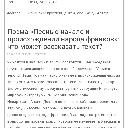
End:
18:00, 29.11.2017
Address:
Ленинский проспект, д. 32 А. ауд. 1427, 14 этаж
Поэма «Песнь о начале и
происхождении народа франков»:
что может рассказать текст?
Seminars, "Люди и тексты"
29 ноября в ауд. 1427 ИВИ РАН состоится 118-е заседание
научного междисциплинарного онлайн семинара "Люди и
тексты".Тема: Поэма «Песнь о начале и происхождении народа
франков»: что может рассказать текст?Выступает: доктор
филологических наук, ведущий научный сотрудник Института
мировой литературы РАН Мария Равильевна
Ненарокова Анонс: Доклад посвящен проблемам перевода и
атрибуции небольшой поэмы «Песнь о начале и
происхождении народа франков». В докладе затрагиваются
вопросы датировки поэмы, истории ее изучения, публикации и
атрибуции, рассказывается о самом памятнике, о его месте в