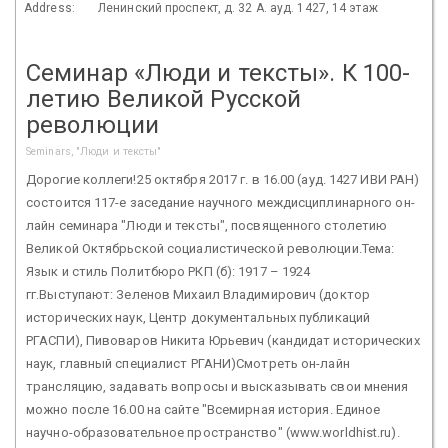
Address:
Ленинский проспект, д. 32 А. ауд. 1427, 14 этаж
Семинар «Люди и тексты». К 100-
летию Великой Русской
революции
Seminars, "Люди и тексты"
Дорогие коллеги!25 октября 2017 г. в 16.00 (ауд. 1427 ИВИ РАН)
состоится 117-е заседание научного междисциплинарного он-
лайн семинара "Люди и тексты", посвященного столетию
Великой Октябрьской социалистической революции.Тема:
Язык и стиль Политбюро РКП (б): 1917 – 1924
гг.Выступают: Зеленов Михаил Владимирович (доктор
исторических наук, Центр документальных публикаций
РГАСПИ), Пивоваров Никита Юрьевич (кандидат исторических
наук, главный специалист РГАНИ)Смотреть он-лайн
трансляцию, задавать вопросы и высказывать свои мнения
можно после 16.00 на сайте "Всемирная история. Единое
научно-образовательное пространство" (www.worldhist.ru).