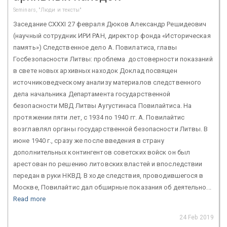
Seminars, "Люди и тексты"
Заседание CXXXI 27 февраля Дюков Александр Решидеович
(научный сотрудник ИРИ РАН, директор фонда «Историческая
память») Следственное дело А. Повилатиса, главы
Госбезопасности Литвы: проблема достоверности показаний
в свете новых архивных находок Доклад посвящен
источниковедческому анализу материалов следственного
дела начальника Департамента государственной
безопасности МВД Литвы Аугустинаса Повилайтиса. На
протяжении пяти лет, с 1934 по 1940 гг. А. Повилайтис
возглавлял органы государственной безопасности Литвы. В
июне 1940 г., сразу же после введения в страну
дополнительных контингентов советских войск он был
арестован по решению литовских властей и впоследствии
передан в руки НКВД. В ходе следствия, проводившегося в
Москве, Повилайтис дал обширные показания об деятельно...
Read more
24 Feb 2019