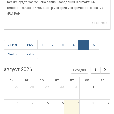
Там же будет размещена запись заседания. Контактный
телефон: 89055134765. Центр истории исторического знания
ИВИ РАН
15 Feb 2017
« First
‹ Prev
1
2
3
4
5
6
Next ›
Last »
август 2026
Сегодня
пн
вт
ср
чт
пт
сб
вс
27
28
29
30
31
1
2
3
4
5
6
7
8
9