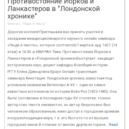
Противостояние Йорков и
Ланкастеров в "Лондонской
хронике"
Seminars, "Люди и тексты"
Дорогие коллеги!Приглашаем вас принять участие в
заседании междисциплинарного научного онлайн семинара
«Люди и тексты», которое состоится21 марта в ауд. 1427 (14
этаж) в 16.00. в ИВИ РАН.Тема: Противостояние Йорков и
Ланкастеров в «Лондонской хронике»Выступает: кандидат
исторических наук, доцент кафедры Всеобщей истории
РГГУ Елена Давыдовна Браун Онлайн трансляция
семинара Аннотация: Лондонская хроника, известная под
условным названием Вителлиус А-XV – один из самых
известных источников по истории Войн Роз (1455-1485). Она
была составлена в последние годы XV столетия; точное
авторство текста неизвестно, но автор безусловно был
человеком образованным, имел доступ к городским архивам
и корреспонденции мэра, т.е. это был кто-то из высших
городских чинов.В отличие от многих других историче...
Read