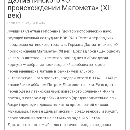
Далматинского «О
происхождении Магомета» (XII
век)
Seminars, "Люди и тексты"
Лучицкая Светлана Игоревна (доктор исторических наук,
ведущий научный сотрудник ИВИ РАН) Текст и переводчик:
парадоксы латинского трактата Германа Далматинского «О
происхождении Магомета» (XII век) Доклад посвящен одному
из самых интересных текстов, вошедших в «Толедский
корпус» — собрание произведений арабских авторов,
переведенных на латынь в рамках уникального
интеллектуального проекта, предпринятого в 1142 – 1143 гг.
клюнийским аббатом Петром Достопочтенным. Речь идет о
переводе на латинский язык известного сочинения «Книга
света», в котором арабский автор (предположительно аль-
Бакри) приводит доказательства пророческой миссии
Мухаммада. Герман Далматинский – средневековый эрудит,
переложивший текст на латынь по заданию Петра
Достопочтенного, – абсолютно точно передал содержа...