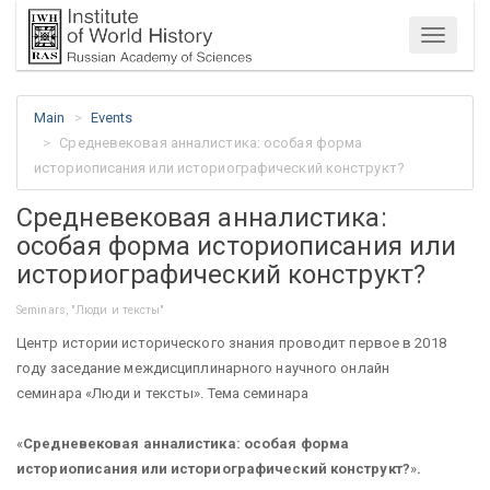
Menu
Main
Events
Средневековая анналистика: особая форма
историописания или историографический конструкт?
Средневековая анналистика:
особая форма историописания или
историографический конструкт?
Seminars, "Люди и тексты"
Центр истории исторического знания проводит первое в 2018
году заседание междисциплинарного научного онлайн
семинара «Люди и тексты». Тема семинара
«
Средневековая анналистика: особая форма
историописания или историографический конструкт?
»
.