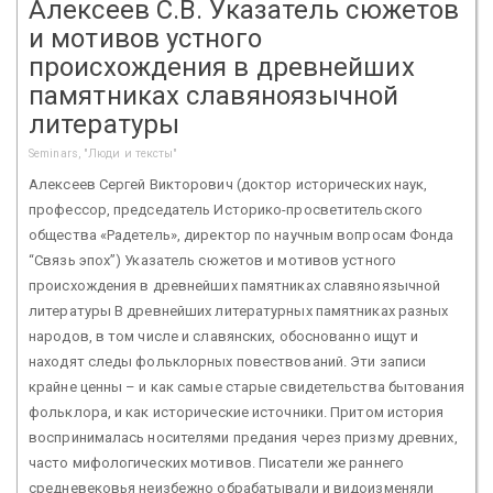
Алексеев С.В. Указатель сюжетов
и мотивов устного
происхождения в древнейших
памятниках славяноязычной
литературы
Seminars, "Люди и тексты"
Алексеев Сергей Викторович (доктор исторических наук,
профессор, председатель Историко-просветительского
общества «Радетель», директор по научным вопросам Фонда
“Связь эпох”) Указатель сюжетов и мотивов устного
происхождения в древнейших памятниках славяноязычной
литературы В древнейших литературных памятниках разных
народов, в том числе и славянских, обоснованно ищут и
находят следы фольклорных повествований. Эти записи
крайне ценны – и как самые старые свидетельства бытования
фольклора, и как исторические источники. Притом история
воспринималась носителями предания через призму древних,
часто мифологических мотивов. Писатели же раннего
средневековья неизбежно обрабатывали и видоизменяли