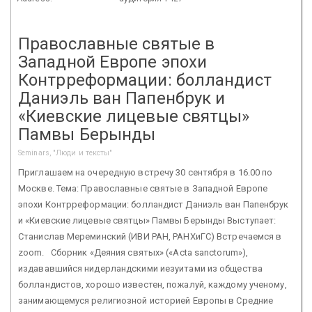
Православные святые в
Западной Европе эпохи
Контрреформации: болландист
Даниэль ван Папенбрук и
«Киевские лицевые святцы»
Памвы Берынды
Seminars, "Люди и тексты"
Приглашаем на очередную встречу 30 сентября в 16.00 по
Москве. Тема: Православные святые в Западной Европе
эпохи Контрреформации: болландист Даниэль ван Папенбрук
и «Киевские лицевые святцы» Памвы Берынды Выступает:
Станислав Мереминский (ИВИ РАН, РАНХиГС) Встречаемся в
zoom. Сборник «Деяния святых» («Acta sanctorum»),
издававшийся нидерландскими иезуитами из общества
болландистов, хорошо известен, пожалуй, каждому ученому,
занимающемуся религиозной историей Европы в Средние