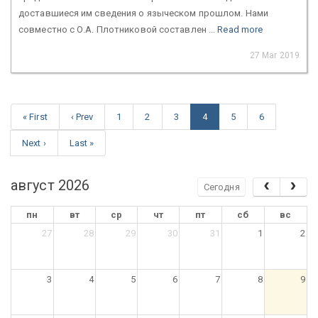
доставшиеся им сведения о языческом прошлом. Нами
совместно с О.А. Плотниковой составлен ...
Read more
27 Mar 2019
« First
‹ Prev
1
2
3
4
5
6
Next ›
Last »
август 2026
Сегодня
пн
вт
ср
чт
пт
сб
вс
27
28
29
30
31
1
2
3
4
5
6
7
8
9