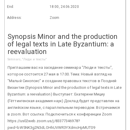
End:
18:00, 24.06.2020
Address:
Zoom
Synopsis Minor and the production
of legal texts in Late Byzantium: a
reevaluation
Seminars, "Люди и тексты"
Приглашаем вас на заседание семинара "Люди и тексты",
которое состоится 27 мая в 17.00. Тема: Новый взгляд на
"Малый Синопсис" и создание правовых текстов в Поздней
Византии (Synopsis Minor and the production of legal texts in Late
Byzantium: a reevaluation) Выступает: Екатерини Мициу
(Гёттингенская академия наук) Доклад будет представлен на
английском языке, с параллельным переводом. Встречаемся
в zoom. Вот ссылка: Подключиться к конференции Zoom
https://us02web.zoom.us/j/83377346978?
pwd=bW5NK3g2N3dLOHhUVWR3YXdmcHpMUT09