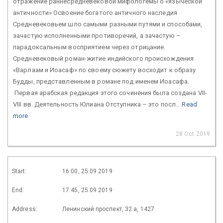
отражение раннесредневековой мифологемы о «языческой
античности» Освоение богатого античного наследия
Средневековьем шло самыми разными путями и способами,
зачастую исполненными противоречий, а зачастую –
парадоксальным восприятием через отрицание.
Средневековый роман-житие индийского происхождения
«Варлаам и Иоасаф» по своему сюжету восходит к образу
Будды, представленным в романе под именем Иоасафа.
Первая арабская редакция этого сочинения была создана VII-
VIII вв. Деятельность Юлиана Отступника – это посл...
Read
more
28 Oct 2019
Start:
16:00, 25.09.2019
End:
17:45, 25.09.2019
Address:
Ленинский проспект, 32 а, 1427