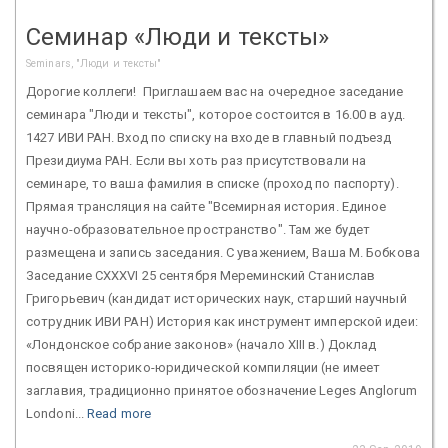
Семинар «Люди и тексты»
Seminars, "Люди и тексты"
Дорогие коллеги! Приглашаем вас на очередное заседание
семинара "Люди и тексты", которое состоится в 16.00 в ауд.
1427 ИВИ РАН. Вход по списку на входе в главный подъезд
Президиума РАН. Если вы хоть раз присутствовали на
семинаре, то ваша фамилия в списке (проход по паспорту).
Прямая трансляция на сайте "Всемирная история. Единое
научно-образовательное пространство". Там же будет
размещена и запись заседания. С уважением, Ваша М. Бобкова
Заседание CXXXVI 25 сентября Мереминский Станислав
Григорьевич (кандидат исторических наук, старший научный
сотрудник ИВИ РАН) История как инструмент имперской идеи:
«Лондонское собрание законов» (начало XIII в.) Доклад
посвящен историко-юридической компиляции (не имеет
заглавия, традиционно принятое обозначение Leges Anglorum
Londoni...
Read more