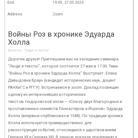
End:
19:00, 27.05.2020
Address:
Zoom
Войны Роз в хронике Эдуарда
Холла
Seminars, "Люди и тексты"
Дорогие друзья! Приглашаем вас на заседание семинара
"Люди и тексты", которое состоится 27 мая в 17.00. Тема:
"Войны Роз в хронике Эдуарда Холла" Выступает: Елена
Давыдовна Браун (кандидат исторических наук, доцент
РАНХиГС и РГГУ). Встречаемся в zoom. Доклад посвящен
одному из интереснейших исторических
текстов тюдоровской эпохи – «Союзу двух благородных и
прославленных семейств Ланкастеров и Йорков» Эдуарда
Холла (впервые опубликован в 1548). По традиции хроника
Холла используется преимущественно для
реконструкции событий, относящихся к царствованиям
Генриха VII и Генриха VIII. В данном докладе предпринята