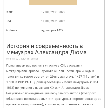
Start:
17:00, 29.01.2020
End:
19:00, 29.01.2020
Address:
аудитория 1427
История и современность в
мемуарах Александра Дюма
Seminars, "Люди и тексты"
Приглашаем вас принять участие в CXL заседании
междисциплинарного научного он-лайн семинара «Люди и
тексты», которое состоится 29 января в ауд. 1427 (14 этаж) в
17.00. в ИВИ РАН. Доклад посвящен «Моим мемуарам» (1851 –
1853) популярного писателя XIX в. – Александра Дюма.
Безусловно принадлежащие перу самого автора (которого
обвиняли в использовании «литературных негров»-соавторов
при написании романов), эти мемуары позволяют внести