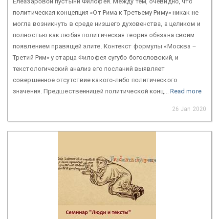
Елеазаровой пустыни Филофея. Между тем, очевидно, что
политическая концепция «От Рима к Третьему Риму» никак не
могла возникнуть в среде низшего духовенства, а целиком и
полностью как любая политическая теория обязана своим
появлением правящей элите. Контекст формулы «Москва –
Третий Рим» у старца Филофея сугубо богословский, и
текстологический анализ его посланий выявляет
совершенное отсутствие какого-либо политического
значения. Предшественницей политической конц...
Read more
26 Jan 2020