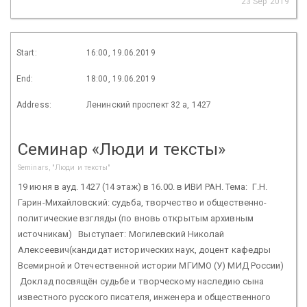
23 Sep 2019
Start:
16:00, 19.06.2019
End:
18:00, 19.06.2019
Address:
Ленинский проспект 32 а, 1427
Семинар «Люди и тексты»
Seminars, "Люди и тексты"
19 июня в ауд. 1427 (14 этаж) в 16.00. в ИВИ РАН. Тема: Г.Н.
Гарин-Михайловский: судьба, творчество и общественно-
политические взгляды (по вновь открытым архивным
источникам) Выступает: Могилевский Николай
Алексеевич(кандидат исторических наук, доцент кафедры
Всемирной и Отечественной истории МГИМО (У) МИД России)
Доклад посвящён судьбе и творческому наследию сына
известного русского писателя, инженера и общественного