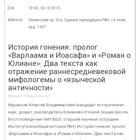
End:
18:00, 30.10.2019
Address:
Ленинский пр. 32а, Здание президиума РАН, 14 этаж,
ауд. 1427
История гонения: пролог
«Варлаама и Иоасафа» и «Роман о
Юлиане». Два текста как
отражение раннесредневековой
мифологемы о «языческой
античности»
Seminars, "Люди и тексты"
Муравьев Алексей Владимирович (кандидат исторических
наук, доцент, руководитель Ближневосточной секции Школы
Востоковеде-ния НИУ ВШЭ, старший научный сотрудник
Института всеобщей истории РАН) История гонения: пролог
«Варлаама и Иоасафа» и «Роман о Юлиане». Два текста как