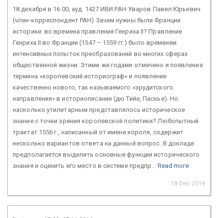
18 декабря в 16.00, ауд. 1427 ИВИ РАН Уваров Павел Юрьевич
(член-корреспондент РАН) Зачем нужны были Франции
историки во времена правления Генриха II? Правление
Генриха II во Франции (1547 – 1559 гг.) было временем
интенсивных попыток преобразований во многих сферах
общественной жизни. Этими же годами отмечено и появление
термина «королевский историограф» и появление
качественно нового, так называемого «эрудитского
направления» в историописании (дю Тийе, Паскье). Но
насколько утилитарным представлялось историческое
знание с точки зрения королевской политики? Любопытный
трактат 1556 г., написанный от имени короля, содержит
несколько вариантов ответа на данный вопрос. В докладе
предполагается выделить основные функции исторического
знания и оценить его место в системе предпр...
Read more
18 Dec 2019