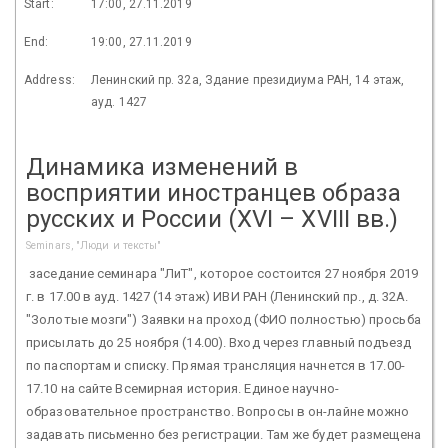
Start:
17:00, 27.11.2019
End:
19:00, 27.11.2019
Address:
Ленинский пр. 32а, Здание президиума РАН, 14 этаж,
ауд. 1427
Динамика изменений в
восприятии иностранцев образа
русских и России (XVI – XVIII вв.)
Seminars, "Люди и тексты"
заседание семинара "ЛиТ", которое состоится 27 ноября 2019
г. в 17.00 в ауд. 1427 (14 этаж) ИВИ РАН (Ленинский пр., д. 32А.
"Золотые мозги") Заявки на проход (ФИО полностью) просьба
присылать до 25 ноября (14.00). Вход через главный подъезд
по паспортам и списку. Прямая трансляция начнется в 17.00-
17.10 на сайте Всемирная история. Единое научно-
образовательное пространство. Вопросы в он-лайне можно
задавать письменно без регистрации. Там же будет размещена