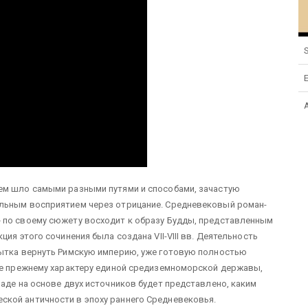
S
ем шло самыми разными путями и способами, зачастую
альным восприятием через отрицание. Средневековый роман-
 по своему сюжету восходит к образу Будды, представленным
ия этого сочинения была создана VII-VIII вв. Деятельность
пытка вернуть Римскую империю, уже готовую полностью
 ее прежнему характеру единой средиземноморской державы,
ладе на основе двух источников будет представлено, каким
кой античности в эпоху раннего Средневековья.