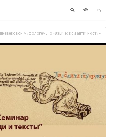
Ру
редневековой мифологемы о «языческой античности»