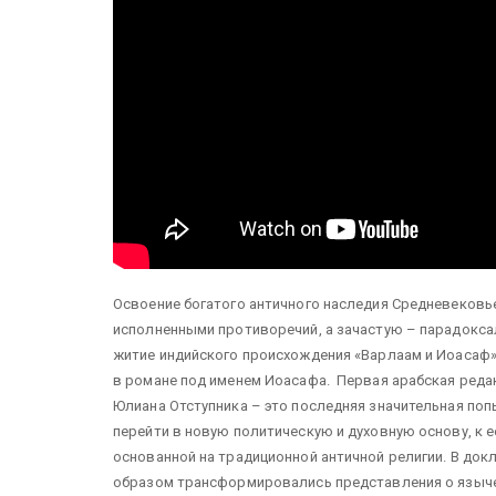
Освоение богатого античного наследия Средневековь
исполненными противоречий, а зачастую – парадокс
житие индийского происхождения «Варлаам и Иоасаф»
в романе под именем Иоасафа. Первая арабская редакц
Юлиана Отступника – это последняя значительная по
перейти в новую политическую и духовную основу, к
основанной на традиционной античной религии. В док
образом трансформировались представления о язычес