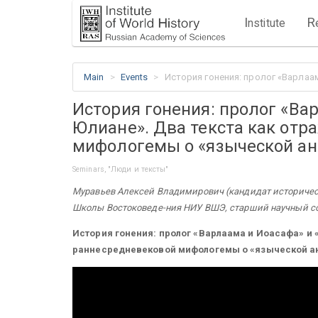
I
R
nstitute
Main
Events
История гонения: пролог «Варлаа
История гонения: пролог «Ва
Юлиане». Два текста как от
мифологемы о «языческой ан
Seminars, "Люди и тексты"
Муравьев Алексей Владимирович (кандидат историческ
Школы Востоковеде-ния НИУ ВШЭ, старший научный со
История гонения: пролог «Варлаама и Иоасафа» и 
раннесредневековой мифологемы о «языческой а