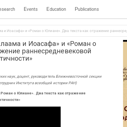
E
E
P
esearch
vents
ducation
ublications
ма и Иоасафа» и «Роман о Юлиане». Два текста как отражение раннес
рлаама и Иоасафа» и «Роман о
ражение раннесредневековой
тичности»
их наук, доцент, руководитель Ближневосточной секции
трудник Института всеобщей истории РАН)
«Роман о Юлиане». Два текста как отражение
нтичности»