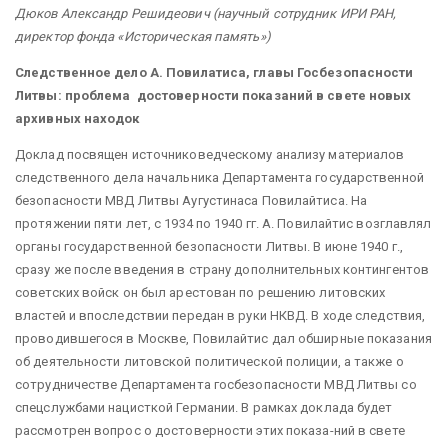
Дюков Александр Решидеович (научный сотрудник ИРИ РАН,
директор фонда «Историческая память»)
Следственное дело А. Повилатиса, главы Госбезопасности
Литвы: проблема достоверности показаний в свете новых
архивных находок
Доклад посвящен источниковедческому анализу материалов
следственного дела начальника Департамента государственной
безопасности МВД Литвы Аугустинаса Повилайтиса. На
протяжении пяти лет, с 1934 по 1940 гг. А. Повилайтис возглавлял
органы государственной безопасности Литвы. В июне 1940 г.,
сразу же после введения в страну дополнительных контингентов
советских войск он был арестован по решению литовских
властей и впоследствии передан в руки НКВД. В ходе следствия,
проводившегося в Москве, Повилайтис дал обширные показания
об деятельности литовской политической полиции, а также о
сотрудничестве Департамента госбезопасности МВД Литвы со
спецслужбами нацисткой Германии. В рамках доклада будет
рассмотрен вопрос о достоверности этих показа-ний в свете