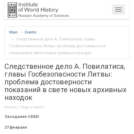
Menu
Main
Events
Следственное дело А. Повилатиса, главы
Госбезопасности Литвы: проблема достоверности
показаний в свете новых архивных находок
Следственное дело А. Повилатиса,
главы Госбезопасности Литвы:
проблема достоверности
показаний в свете новых архивных
находок
Seminars, "Люди и тексты"
Заседание CXXXI
27 февраля