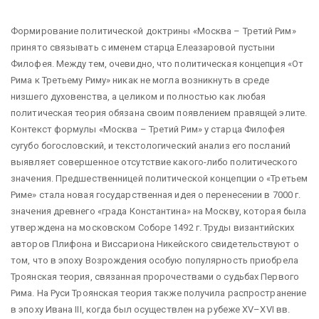
Формирование политической доктрины «Москва – Третий Рим»
принято связывать с именем старца Елеазаровой пустыни
Филофея. Между тем, очевидно, что политическая концепция «От
Рима к Третьему Риму» никак не могла возникнуть в среде
низшего духовенства, а целиком и полностью как любая
политическая теория обязана своим появлением правящей элите.
Контекст формулы «Москва – Третий Рим» у старца Филофея
сугубо богословский, и текстологический анализ его посланий
выявляет совершенное отсутствие какого-либо политического
значения. Предшественницей политической концепции о «Третьем
Риме» стала новая государственная идея о перенесении в 7000 г.
значения древнего «града Константина» на Москву, которая была
утверждена на московском Соборе 1492 г. Труды византийских
авторов Плифона и Виссариона Никейского свидетельствуют о
том, что в эпоху Возрождения особую популярность приобрела
Троянская теория, связанная пророчествами о судьбах Первого
Рима. На Руси Троянская теория также получила распространение
в эпоху Ивана III, когда был осуществлен на рубеже XV–XVI вв.