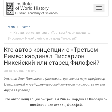
Menu
Main
Events
Кто автор концепции о «Третьем Риме»: кардинал
Виссарион Никейский или старец Филофей?
Кто автор концепции о «Третьем
Риме»: кардинал Виссарион
Никейский или старец Филофей?
Seminars, "Люди и тексты"
Ульянов Олег Германович (доктор исторических наук, профессор,
Центральный музей древнерусской культуры и искусства имени
Андрея Рублева)
Кто автор концепции о «Третьем Риме»: кардинал Виссарион
Никейский или старец Филофей?