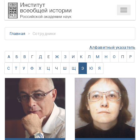
Меню
Главная
Сотрудники
Алфавитный указатель
А
Б
В
Г
Д
Е
Ж
З
И
К
Л
М
Н
О
П
Р
С
Т
У
Ф
Х
Ц
Ч
Ш
Щ
Э
Ю
Я