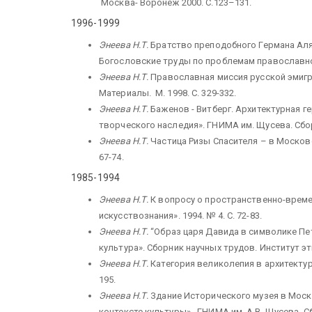
Москва- Воронеж 2000. С.123–131.
1996-1999
Энеева Н.Т.
Братство преподобного Германа Аляс
Богословские труды по проблемам православной 
Энеева Н.Т.
Православная миссия русской эмигр
Материалы. М. 1998. С. 329-332.
Энеева Н.Т.
Баженов - Витберг. Архитектурная ге
творческого наследия». ГНИМА им. Щусева. Сборн
Энеева Н.Т.
Частица Ризы Спасителя – в Московс
67-74.
1985-1994
Энеева Н.Т.
К вопросу о пространственно-време
искусствознания». 1994. № 4. С. 72-83.
Энеева Н.Т.
“Образ царя Давида в символике Пе
культура». Сборник научных трудов. Институт этн
Энеева Н.Т.
Категория великолепия в архитектуре
195.
Энеева Н.Т.
Здание Исторического музея в Москв
контексте культуры». ГНИМА им. А.В. Щусева. Сбо