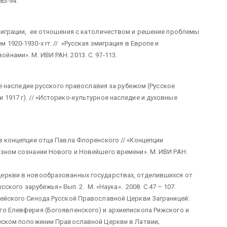
83-94.
играции, ее отношения с католичеством и решение проблемы
1920-1930-х гг. // «Русская эмиграция в Европе и
нами». М. ИВИ РАН. 2013. С. 97-113.
 наследие русского православия за рубежом (Русское
1917 г). // «Историко-культурное наследие и духовные
 концепции отца Павла Флоренского // «Концепции
зном сознании Нового и Новейшего времени». М. ИВИ РАН.
еркви в новообразованных государствах, отделившихся от
сского зарубежья» Вып. 2. М. «Наука». 2008. С.47 – 107.
ейского Синода Русской Православной Церкви Заграницей:
го Елевферия (Богоявленского) и архиепископа Рижского и
ческом положении Православной Церкви в Латвии;