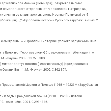
м архиепископа Иоанна (Поммера); открытое письмо
ки самовольного отделения от Московской Патриархии,
 кончины ее главы архиепископа Иоанна (Поммера) от 5
публикации) // «Проблемы истории Русского зарубежья» Вып. 2.
 и эмиграции. // «Проблемы истории Русского зарубежья» Вып.
ту Евлогию (Георгиевскому) (предисловие к публикации) //
. «Наука». 2005. С.375 – 380.
) митрополиту Евлогию (Георгиевскому) (предисловие к
ежья» Вып. 1. М. «Наука». 2005. С.362-374.
 Православной Церкви в Польше (1918 – 1922) // «Зарубежная
2.
 в годы Гражданской войны (1918 – 1920) и истоки
б. «Алетейя». 2004. С.293–316.