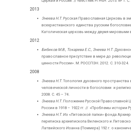
Церкви и России. // «Вестник РГНФ». 2015. № 1. С. 
2013
Энеева Н.Т.
Русская Православная Церковь в эм
всехристианского единства русским богословием 
Католическая церковь между двумя мировыми вой
2012
Бибиков М.В., Токарева Е.С., Энеева Н.Т.
Духовное
православное присутствие в мире до революции 
ценности России». М. РОССПЭН. 2012. С. 310-324.
2008
Энеева Н.Т.
Топология духовного пространства в
человеческой личности в богословии и религио
2008. С. 45 – 74.
Энеева Н.Т.
Положение Русской Православной Ц
России в 1918 – 1922 гг. // «Проблемы истории Ру
Энеева Н.Т.
Из «Литовской папки» фонда Архиер
переписка архиепископа Виленского и Литовско
Латвийского Иоанна (Поммера) 192 г. о канони