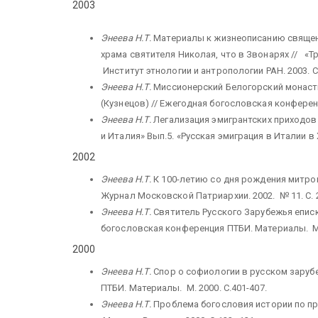
2003
Энеева Н.Т.
Материалы к жизнеописанию священ
храма святителя Николая, что в Звонарях // «Т
Институт этнологии и антропологии РАН. 2003. С.
Энеева Н.Т.
Миссионерский Белогорский монасты
(Кузнецов) // Ежегодная богословская конферен
Энеева Н.Т.
Легализация эмигрантских приходов Р
и Италия» Вып.5. «Русская эмиграция в Италии в Х
2002
Энеева Н.Т.
К 100-летию со дня рождения митроп
Журнал Московской Патриархии. 2002. № 11. С. 2
Энеева Н.Т.
Святитель Русского Зарубежья еписк
богословская конференция ПТБИ. Материалы. М. 
2000
Энеева Н.Т.
Спор о софиологии в русском зарубе
ПТБИ. Материалы. М. 2000. С.401-407.
Энеева Н.Т.
Проблема богословия истории по про