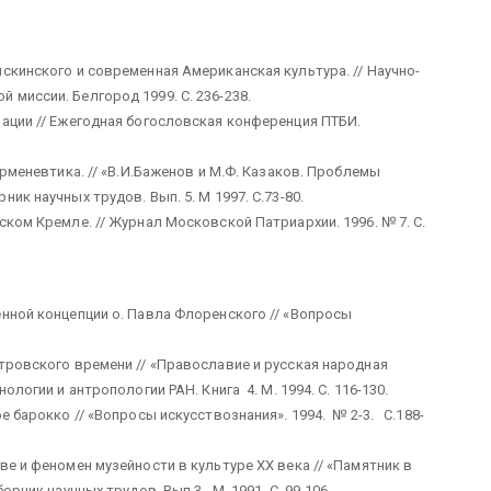
кинского и современная Американская культура. // Научно-
миссии. Белгород 1999. С. 236-238.
ации // Ежегодная богословская конференция ПТБИ.
рменевтика. // «В.И.Баженов и М.Ф. Казаков. Проблемы
ик научных трудов. Вып. 5. М 1997. С.73-80.
ком Кремле. // Журнал Московской Патриархии. 1996. № 7. С.
нной концепции о. Павла Флоренского // «Вопросы
тровского времени // «Православие и русская народная
ологии и антропологии РАН. Книга 4. М. 1994. С. 116-130.
 барокко // «Вопросы искусствознания». 1994. № 2-3. С.188-
е и феномен музейности в культуре ХХ века // «Памятник в
рник научных трудов. Вып 3. М. 1991. С. 99-106.