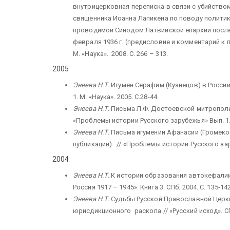
внутрицерковная переписка в связи с убийство
священника Иоанна Лапикена по поводу полити
проводимой Синодом Латвийской епархии после
февраля 1936 г. (предисловие и комментарий к 
М. «Наука». 2008. С. 266 – 313.
2005
Энеева Н.Т.
Игумен Серафим (Кузнецов) в России
1. М. «Наука». 2005. С.28-44.
Энеева Н.Т.
Письма Л.Ф. Достоевской митрополи
«Проблемы истории Русского зарубежья» Вып. 1. М
Энеева Н.Т.
Письма игумении Афанасии (Громеко
публикации) // «Проблемы истории Русского заруб
2004
Энеева Н.Т.
К истории образования автокефалии
Россия 1917 – 1945». Книга 3. СПб. 2004. С. 135-14
Энеева Н.Т.
Судьбы Русской Православной Церкви
юрисдикционного раскола // «Русский исход». СП