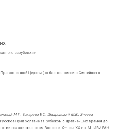
ях
лавного зарубежья»
 Православной Церкви (по благословению Святейшего
Талалай М.Г., Токарева Е.С., Шкаровский М.В., Энеева
 «Русское Православие за рубежом с древнейших времен до
тствие на христианском Востоке. X— нач. XX в.». М. ИВИ РАН.