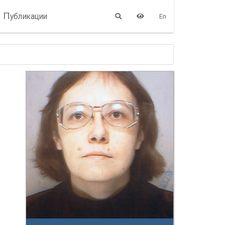
П
убликации
En