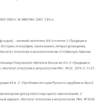
-1930 гг. М. ИВИ РАН. 2001. 7,8 п.л.
оздов) - великий святитель XIX столетия // «Традиции и
История, этнография, языкознание, литературоведение,
 Институт этнологии и антропологии им. Н.Н.Миклухо-Маклая
тельница Покровской обители в Бюсси-ан-От» // «Традиции и
Институт этнологии и антропологии РАН. № 22. 2019. С. 11-27.
рации ХХ в. // «Проблемы истории Русского зарубежья» Вып.3.
нии монархии для русского народного самосознания. //
ный журнал». Институт этнологии и антропологии РАН. № 20 М.