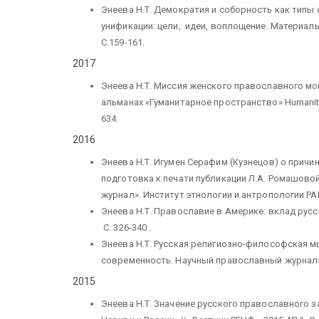
Энеева Н.Т. Демократия и соборность как типы
унификации: цели, идеи, воплощение. Материалы
С.159-161.
2017
Энеева Н.Т. Миссия женского православного мо
альманах «Гуманитарное пространство» Humanity sp
634.
2016
Энеева Н.Т. Игумен Серафим (Кузнецов) о причи
подготовка к печати публикации Л.А. Ромашово
журнал». Институт этнологии и антропологии РАН
Энеева Н.Т. Православие в Америке: вклад русск
С. 326-340 .
Энеева Н.Т. Русская религиозно-философская мы
современность. Научный православный журнал». 
2015
Энеева Н.Т. Значение русского православного 