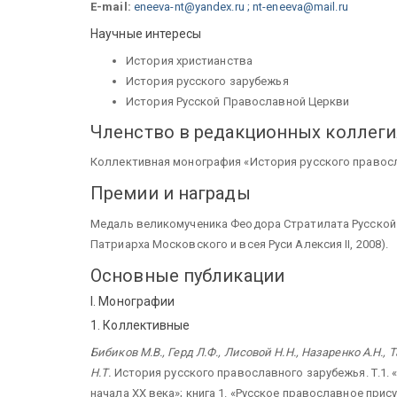
E-mail:
eneeva-nt@yandex.ru ; nt-eneeva@mail.ru
Научные интересы
История христианства
История русского зарубежья
История Русской Православной Церкви
Членство в редакционных коллеги
Коллективная монография «История русского правос
Премии и награды
Медаль великомученика Феодора Стратилата Русской
Патриарха Московского и всея Руси Алексия II, 2008).
Основные публикации
I. Монографии
1. Коллективные
Бибиков М.В., Герд Л.Ф., Лисовой Н.Н., Назаренко А.Н., 
Н.Т.
История русского православного зарубежья. Т.1.
начала ХХ века»; книга 1. «Русское православное прису