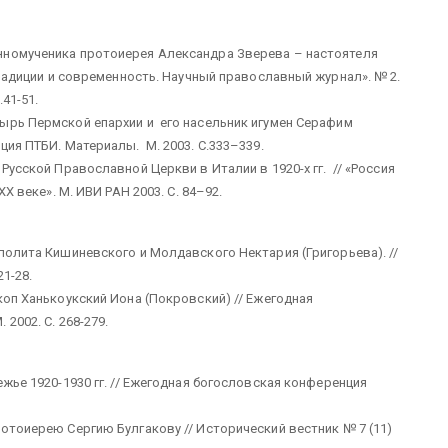
номученика протоиерея Александра Зверева – настоятеля
радиции и современность. Научный православный журнал». № 2.
41-51.
рь Пермской епархии и его насельник игумен Серафим
ция ПТБИ. Материалы. М. 2003. С.333–339.
усской Православной Церкви в Италии в 1920-х гг. // «Россия
Х веке». М. ИВИ РАН 2003. С. 84–92.
олита Кишиневского и Молдавского Нектария (Григорьева). //
1-28.
оп Ханькоукский Иона (Покровский) // Ежегодная
2002. С. 268-279.
жье 1920-1930 гг. // Ежегодная богословская конференция
тоиерею Сергию Булгакову // Исторический вестник № 7 (11)