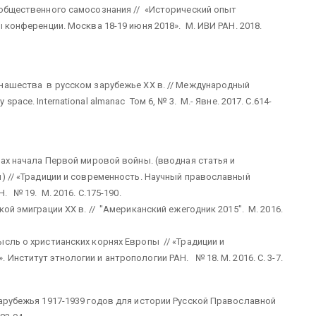
 общественного самосознания // «Исторический опыт
 конференции. Москва 18-19 июня 2018». М. ИВИ РАН. 2018.
нашества в русском зарубежье ХХ в. // Международный
ace. International almanac Том 6, № 3. М.- Явне. 2017. С.614-
нах начала Первой мировой войны. (вводная статья и
й) // «Традиции и современность. Научный православный
. № 19. М. 2016. С.175-190.
ой эмиграции ХХ в. // "Американский ежегодник 2015". М. 2016.
сль о христианских корнях Европы // «Традиции и
Институт этнологии и антропологии РАН. № 18. М. 2016. С. 3-7.
зарубежья 1917-1939 годов для истории Русской Православной