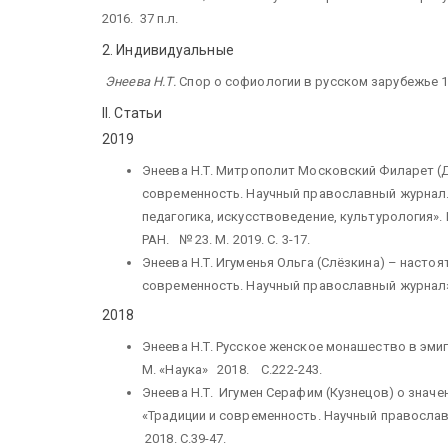
2016. 37 п.л.
2. Индивидуальные
Энеева Н.Т.
Спор о софиологии в русском зарубежье 1920
II. Статьи
2019
Энеева Н.Т. Митрополит Московский Филарет (Др
современность. Научный православный журнал. 
педагогика, искусствоведение, культурология».
РАН. № 23. М. 2019. С. 3-17.
Энеева Н.Т. Игуменья Ольга (Слёзкина) – настоя
современность. Научный православный журнал». 
2018
Энеева Н.Т. Русское женское монашество в эмиг
М. «Наука» 2018. С.222-243.
Энеева Н.Т. Игумен Серафим (Кузнецов) о значе
«Традиции и современность. Научный православ
2018. С.39-47.