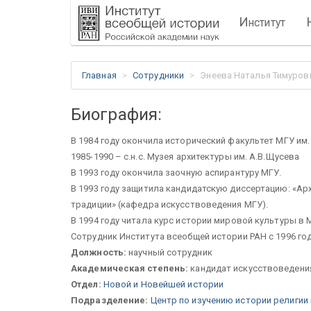
И
нститут
Главная
Сотрудники
Энеева Наталья Тимуров
Биография:
В 1984 году окончила исторический факультет МГУ им.
1985-1990 – с.н.с. Музея архитектуры им. А.В.Щусева
В 1993 году окончила заочную аспирантуру МГУ.
В 1993 году защитила кандидатскую диссертацию: «Ар
традиции» (кафедра искусствоведения МГУ).
В 1994 году читала курс истории мировой культуры в 
Сотрудник Института всеобщей истории РАН с 1996 год
Должность:
научный сотрудник
Академическая степень:
кандидат искусствоведени
Отдел:
Новой и Новейшей истории
Подразделение:
Центр по изучению истории религии