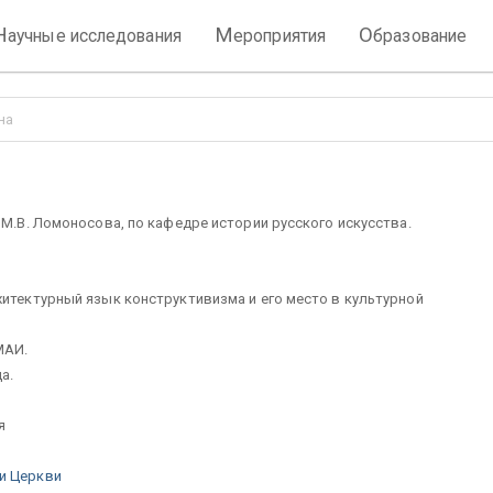
Н
М
О
аучные исследования
ероприятия
бразование
на
 М.В. Ломоносова, по кафедре истории русского искусства.
хитектурный язык конструктивизма и его место в культурной
МАИ.
а.
я
 и Церкви