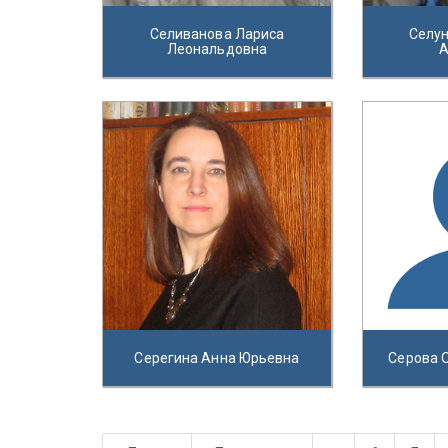
Селиванова Лариса
Селу
Леональдовна
А
Серегина Анна Юрьевна
Серова 