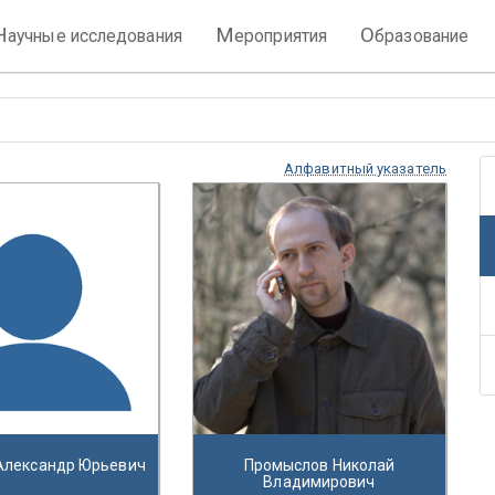
Н
М
О
аучные исследования
ероприятия
бразование
Алфавитный указатель
Александр Юрьевич
Промыслов Николай
Владимирович