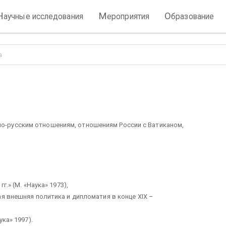
Н
М
О
аучные исследования
ероприятия
бразование
а
ло-русским отношениям, отношениям России с Ватиканом,
г.» (М. «Наука» 1973),
я внешняя политика и дипломатия в конце XIX –
ука» 1997).