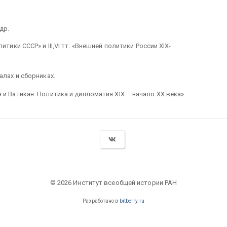
 др.
тики СССР» и III,VI тт. «Внешней политики России XIX-
алах и сборниках.
и Ватикан. Политика и дипломатия XIX – начало XX века».
© 2026 Институт всеобщей истории РАН
Разработано в
bitberry.ru