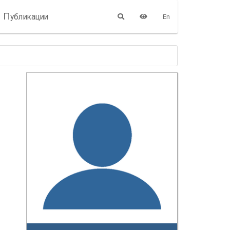
П
убликации
En