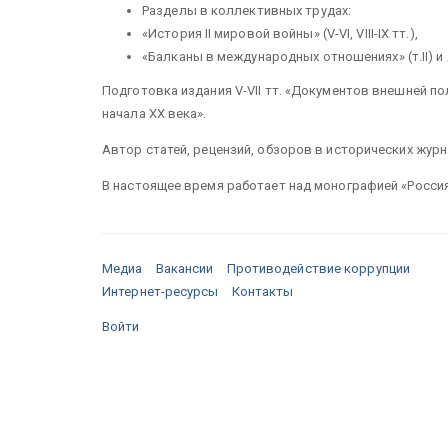
Разделы в коллективных трудах:
«История II мировой войны» (V-VI, VIII-IX тт.),
«Балканы в международных отношениях» (т.II) и
Подготовка издания V-VII тт. «Документов внешней поли
начала XX века».
Автор статей, рецензий, обзоров в исторических журн
В настоящее время работает над монографией «Россия 
Медиа
Вакансии
Противодействие коррупции
Интернет-ресурсы
Контакты
Войти