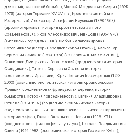
движений, классовой борьбы), Моисей Менделевич Смирин (1895-
1975) (история Германии XV-XVI вв., Крестьянская война и
Реформация), Александр Иосифович Неусыхин (1898-1968)
(древние германцы, история крестьянства раннего
Средневековья), Яков Александрович Левицкий (1906-1970)
(английский город XI-XII вв.), Любовь Александровна
Котельникова (история средневековой Италии), Александр
Сергеевич Самойло (1893-1974) (ис-тория Англии XV-XVII вв.),
Станислав Дмитриевич Ковалевский (средневековая история
Скандинавии), Татьяна Сергеевна Осипова (история
средневековой Ирландии), Юрий Львович Бессмертный (1923-
2000) (социально-экономическая история средневековой
Франции, средневековая французская деревня, история
рыцарства, история повседневности), Евгения Владимировна
Гутнова (1914-1992) (социально-экономическая история
средневековой Англии, возникновение английского Парламента,
историография), Галина Васильевна Шевкина (1938-1971)
(средневековая философия и культура), Наталья Владимировна
Савина (1946-1982) (экономическая история Германии XVI в.),