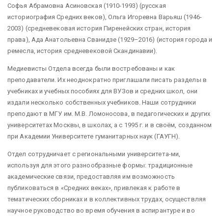
Софья Абрамовна Асиновская (1910-1993) (русская
историография Средних веков), Ольга Игоревна Варьяш (1946-
2003) (средневековая история Пиренейских стран, история
права), Ада Анатольевна Сванидзе (1929–2016) (история города и
ремесла, история средневековой Скандинавии).
Медиевисты Отдела всегда были востребованы и как
преподаватели. Их неоднократно приглашали писать разделы в
учебниках и учебных пособиях для ВУЗов и средних школ, они
издали несколько собственных учебников. Наши сотрудники
преподают в МГУ им. М.В. Ломоносова, в педагогических и других
университетах Москвы, в школах, а с 1995 г. и в своём, созданном
при Академии Университете гуманитарных наук (ГАУГН).
Отдел сотрудничает с региональными университета-ми,
используя для этого разнообразные формы: традиционные
академические связи, предоставляя им возможность
публиковаться в «Средних веках», привлекая к работе в
тематических сборниках и в коллективных трудах, осуществляя
научное руководство во время обучения в аспирантуре и во