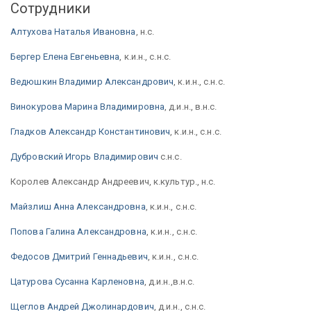
Сотрудники
Алтухова Наталья Ивановна
, н.с.
Бергер Елена Евгеньевна
, к.и.н., с.н.с.
Ведюшкин Владимир Александрович
, к.и.н., с.н.с.
Винокурова Марина Владимировна
, д.и.н., в.н.с.
Гладков Александр Константинович
, к.и.н., с.н.с.
Дубровский Игорь Владимирович
с.н.с.
Королев Александр Андреевич, к.культур., н.с.
Майзлиш Анна Александровна
, к.и.н., с.н.с.
Попова Галина Александровна
, к.и.н., с.н.с.
Федосов Дмитрий Геннадьевич
, к.и.н., с.н.с.
Цатурова Сусанна Карленовна
, д.и.н.,в.н.с.
Щеглов Андрей Джолинардович
, д.и.н., с.н.с.