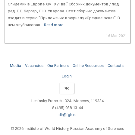
Эпидемии в Европе XIV–XVI вв." Сборник документов / под
ред. Е.Е. Бергер, П.Ю. Уварова. Этот сборник документов
входит в серию "Приложение к журналу «Средние века»". В
нем опубликован...
Read more
16 Mar 2021
Media
Vacancies
Our Partners
Online Resources
Contacts
Login
Leninsky Prospekt 32A, Moscow, 119334
8 (495) 938-13-44
dir@igh.ru
© 2026 Institute of World History, Russian Academy of Sciences