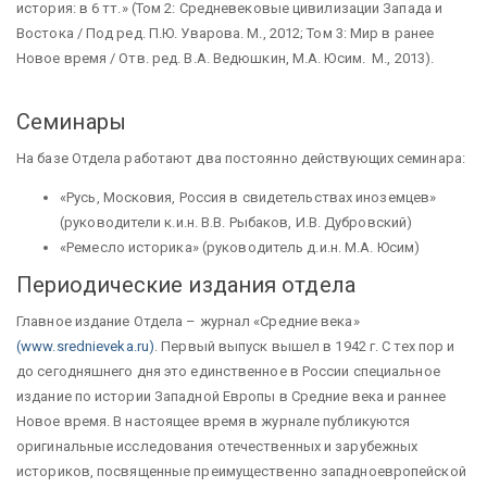
история: в 6 тт.» (Том 2: Средневековые цивилизации Запада и
Востока / Под ред. П.Ю. Уварова. М., 2012; Том 3: Мир в ранее
Новое время / Отв. ред. В.А. Ведюшкин, М.А. Юсим. М., 2013).
Семинары
На базе Отдела работают два постоянно действующих семинара:
«Русь, Московия, Россия в свидетельствах иноземцев»
(руководители к.и.н. В.В. Рыбаков, И.В. Дубровский)
«Ремесло историка» (руководитель д.и.н. М.А. Юсим)
Периодические издания отдела
Главное издание Отдела – журнал «Средние века»
(
www.srednieveka.ru
)
. Первый выпуск вышел в 1942 г. С тех пор и
до сегодняшнего дня это единственное в России специальное
издание по истории Западной Европы в Средние века и раннее
Новое время. В настоящее время в журнале публикуются
оригинальные исследования отечественных и зарубежных
историков, посвященные преимущественно западноевропейской