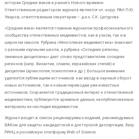
истории Средних веков и раннего Нового времени.
Ответственным редактором журнала является чл.-корр. РАН П.Ю.
Уваров, ответственным секретарем – д.и.н. С.К. Цатурова.
«Средние века» является главным журналом профессионального
сообщества отечественных медиевистов, как в узком, так и в
широком смысле. Рубрика «Многоликая медиевистика» знакомит
с разными научными школа, а рубрика «Соседние регионы,
смежные дисциплины» дает слово представителям соседних
регионов (напр. Византии, славян, евразийских степей) и
дисциплин (археология, психология и др.). Большое внимание
уделяется публикациям источников: как вводу в научный оборот
новых источников, так и новым переводам уже известных
источников. Сохраняется традиционный интерес к отечественной
медиевистике, публикуются архивные данные, неопубликованные
материалы из наследия медиевистов.
Журнал входит в список рецензируемых изданий, рекомендуемых
ВАКом для защиты кандидатской и докторской диссертации, базу
РИНЦ и российскую платформу Web of Science.