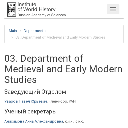
Menu
Main
Departments
03. Department of Medieval and Early Modern Studies
03. Department of
Medieval and Early Modern
Studies
Заведующий Отделом
Уваров Павел Юрьевич
, член-корр. РАН
Ученый секретарь
Анисимова Анна Александровна
, к.и.н., с.н.с.