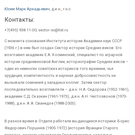
Юсим Марк Аркадьевич
, д.и.н., г.н.с.
Контакты:
+7(495) 938-11-00; sector-sv@list.ru
С момента основания Института истории Академии наук СССР
(1936 г.) в нем был создан Сектор истории Средних веков. Его
возглавил академик Е.А. Косминский, специалист по аграрной
истории средневековой Англии, историографии Средних веков –
один из немногих советских историков того времени, чья
эрудиция, компетентность и научная добросовестность не
вызывали сомнений у западных коллег. Затем сектор
последовательно возглавляли – д.и.н. Н.А. Сидорова (1952-1961),
академик С.Д. Сказкин (1961-1973), д.и.н. А.Н. Чистозвонов (1973-
1988), д.и.н. А.А. Сванидзе (1988-2003).
В разное время в Отделе работали выдающиеся историки: Борис
Федорович Поршнев (1905-1972) (история Франции Старого
порядка, социальная история Средневековья, народных