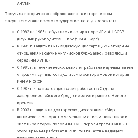
Англии.
Получила историческое образование на историческом
факультете Ивановского государственного университета.
С 1982 по 1985 г. обучалась в аспирантуре ИВИ АН СССР
(научный руководитель – проф. М.А. Барг).
В 1985 г. защитила кандидатскую диссертацию «Аграрные
отношения накануне Английской буржуазной революции
середины XVII в.».
С 1985 г. в течение нескольких лет работала научным, затем
старшим научным сотрудником в секторе Новой истории
ИВИ АН СССР.
С 1987 г. и по настоящее время работает в Отделе
западноевропейского Средневековья и раннего Нового
времени.
В 2003 г. защитила докторскую диссертацию «Мир
английского манора. По земельным описям Ланкашира и
Уилтшира второй половины XVI – первой трети XVII в.». С
этого времени работает в ИВИ РАН качестве ведущего