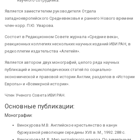
научного сотрудника.
Является заместителем руководителя Отдела
западноевропейского Средневековья и раннего Нового времени
член-корр. П.Ю. Уварова.
Состоит в Редакционном Совете журнала «Средние века»,
реакционных коллегиях нескольких научных изданий ИВИ РАН, в
редколлегии издательства «Алетейя».
Является автором двух монографий, целого ряда научных
публикаций и энциклопедических статей по социально-
экономической и правовой истории Англии, разделов в «Истории
Европы» и «Всемирной истории».
Член Ученого Совета ИВИ РАН.
Основные публикации:
Монографии:
Винокурова М.В. Английское крестьянство в канун
буржуазной революции середины XVII в. М., 1992. 288 с.
Винокурова М. В. Мир английского манора. По земельным