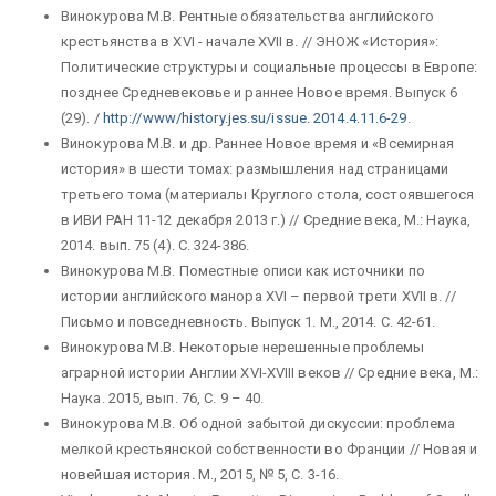
Винокурова М.В. Рентные обязательства английского
крестьянства в XVI - начале XVII
в. // ЭНОЖ «История»:
Политические структуры и социальные процессы в Европе:
позднее Средневековье и раннее Новое время. Выпуск 6
(29). /
http://www/history.jes.su/issue. 2014.4.11.6-29
.
Винокурова М.В. и др. Раннее Новое время и «Всемирная
история» в шести томах: размышления над страницами
третьего тома (материалы Круглого стола, состоявшегося
в ИВИ РАН 11-12 декабря 2013 г.) // Средние века, М.: Наука,
2014. вып. 75 (4). С. 324-386.
Винокурова М.В. Поместные описи как источники по
истории английского манора XVI – первой трети XVII в. //
Письмо и повседневность. Выпуск 1. М., 2014. С. 42-61.
Винокурова М.В. Некоторые нерешенные проблемы
аграрной истории Англии XVI-XVIII веков // Средние века, М.:
Наука. 2015, вып. 76, С. 9 – 40.
Винокурова М.В. Об одной забытой дискуссии: проблема
мелкой крестьянской собственности во Франции // Новая и
новейшая история
.
М., 2015, № 5, С. 3-16.