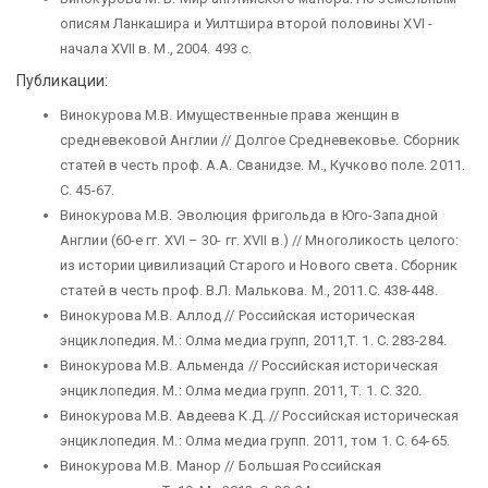
описям Ланкашира и Уилтшира второй половины XVI -
начала XVII в. М., 2004. 493 с.
Публикации:
Винокурова М.В. Имущественные права женщин в
средневековой Англии // Долгое Средневековье. Сборник
статей в честь проф. А.А. Сванидзе. М., Кучково поле. 2011.
С. 45-67.
Винокурова М.В. Эволюция фригольда в Юго-Западной
Англии (60-е гг. XVI – 30- гг. XVII в.) // Многоликость целого:
из истории цивилизаций Старого и Нового света. Сборник
статей в честь проф. В.Л. Малькова. М., 2011.С. 438-448.
Винокурова М.В. Аллод // Российская историческая
энциклопедия. М.: Олма медиа групп, 2011,Т. 1. С. 283-284.
Винокурова М.В. Альменда // Российская историческая
энциклопедия. М.: Олма медиа групп. 2011, Т. 1. С. 320.
Винокурова М.В. Авдеева К.Д. // Российская историческая
энциклопедия. М.: Олма медиа групп. 2011, том 1. С. 64-65.
Винокурова М.В. Манор // Большая Российская