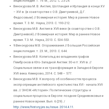
энциклопедия. Т. 19. М., 2012. С. 23-24.
Винокурова М. В. Англия, Шотландия и Ирландия в конце XV
– XVI в. (в соавторстве с О.В. Дмитриевой, Д.Г.
Федосовым) // Всемирная история: Мир в раннее Новое
время. Т. 3. М.: Наука, 2013. С. 193-212.
Винокурова М.В. Англия в XVII веке (в соавторстве с О.В.
Дмитриевой) // Всемирная история: Мир в раннее Новое
время. Т.3. М.: Наука, 2013. С. 534-553.
9.Винокурова М.В. Огораживания // Большая Российская
энциклопедия. т. 23. М., 2013. С. 644.
Винокурова М.В. Копигольд во владениях графов
Пемброков в Юго-Западной Англии: 30-е гг. XVII в. //
Социальные связи и их трансформация в Западной Европе
XVII века. Кемерово, 2014. С. 548 – 577.
Винокурова М.В. К вопросу об особенностях процесса
экспроприации английского крестьянства XVI - начала XVII
вв. // ЭНОЖ «История»: Политические структуры и
социальные процессы в Европе: позднее Средневековье и
раннее Новое время. Вып. 6 (29). /
http://www/history.jes.su/issue. 2014.4.11
.