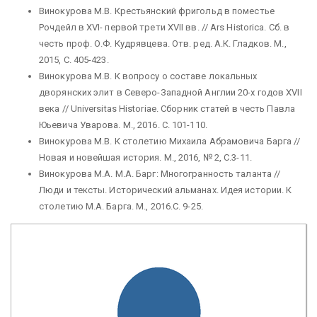
Винокурова М.В. Крестьянский фригольд в поместье
Рочдейл в XVI- первой трети XVII вв. // Ars Historica. Сб. в
честь проф. О.Ф. Кудрявцева. Отв. ред. А.К. Гладков. М.,
2015, С. 405-423.
Винокурова М.В. К вопросу о составе локальных
дворянских элит в Северо-Западной Англии 20-х годов XVII
века // Universitas Historiae. Сборник статей в честь Павла
Юьевича Уварова. М., 2016. С. 101-110.
Винокурова М.В. К столетию Михаила Абрамовича Барга //
Новая и новейшая история. М., 2016, № 2, С.3-11.
Винокурова М.А. М.А. Барг: Многогранность таланта //
Люди и тексты. Исторический альманах. Идея истории. К
столетию М.А. Барга. М., 2016.С. 9-25.