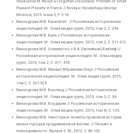
Vinokurova M. About a Forgotten Discussion: Problem of Small
Peasant Property in France // Novaya I Novejshaya Istoriya.
Moscow, 2015. Issue 5, P. 3-16.
Винокурова М.В. Баналитет. // Российская историческая
энциклопедия
.
М.: Олма медиа групп, 2015, том 2, С. 294.
Винокурова М.В. Банн // Российская историческая
энциклопедия. М.: Олма медиа групп, 2015, том 2, С. 311-312.
Винокурова М.В. (совместно с В.А. Евсеевым) Бейлиф //
Российская историческая энциклопедия. М.: Олма медиа
групп, 2015, том 2, С. 417- 418.
Винокурова М.В. Михаил Абрамович Барг // Российская
историческая энциклопедия. М.: Олма медиа групп, 2015,
том 2, С. 327-329.
Винокурова М.В. Бокленд // Российская историческая
энциклопедия, М.: Олма медиа групп, 2015, том 3, С. 54.
Винокурова М.В. Бордарии // Российская историческая
энциклопедия, М.: Олма медиа групп, 2015, том III, C. 135.
Винокурова М.В. Некоторые сюжеты правовой истории
малых городов средневековой Англии. // Письмо и
повседневность. Выпуск 2. М., 2015, С. 85-103.