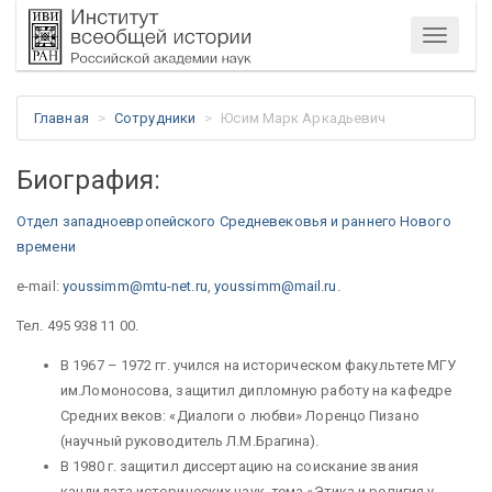
Меню
Главная
Сотрудники
Юсим Марк Аркадьевич
Биография:
Отдел западноевропейского Средневековья и раннего Нового
времени
e-mail:
youssimm@mtu-net.ru
,
youssimm@mail.ru
.
Тел. 495 938 11 00.
В 1967 – 1972 гг. учился на историческом факультете МГУ
им.Ломоносова, защитил дипломную работу на кафедре
Средних веков: «Диалоги о любви» Лоренцо Пизано
(научный руководитель Л.М.Брагина).
В 1980 г. защитил диссертацию на соискание звания
кандидата исторических наук, тема «Этика и религия у