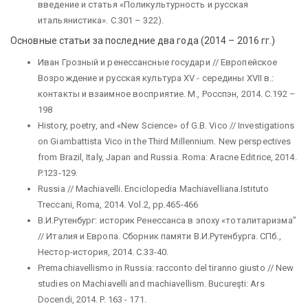
введение и статья «Поликультурность и русская
итальянистика». С.301 – 322).
Основные статьи за последние два года (2014 – 2016 гг.)
Иван Грозный и ренессансные государи // Европейское
Возрождение и русская культура XV - середины XVII в.:
контакты и взаимное восприятие. М., Росспэн, 2014. С.192 –
198
History, poetry, and «New Science» of G.B. Vico // Investigations
on Giambattista Vico in the Third Millennium. New perspectives
from Brazil, Italy, Japan and Russia. Roma: Aracne Editrice, 2014.
P.123-129.
Russia // Machiavelli. Enciclopedia Machiavelliana.Istituto
Treccani, Roma, 2014. Vol.2, pp.465-466
В.И.Рутенбург: историк Ренессанса в эпоху «тоталитаризма”
// Италия и Европа. Сборник памяти В.И.Рутенбурга. СПб.,
Нестор-история, 2014. С.33-40.
Premachiavellismo in Russia: racconto del tiranno giusto // New
studies on Machiavelli and machiavellism. Bucureşti: Ars
Docendi, 2014. P. 163 - 171.