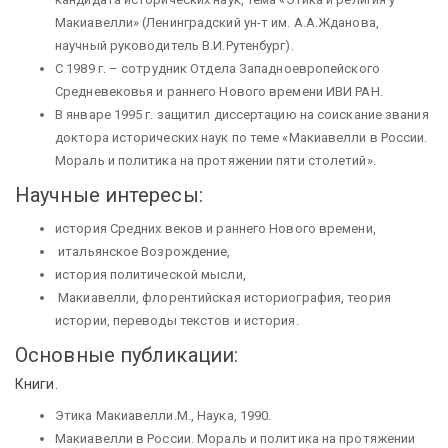
Макиавелли» (Ленинградский ун-т им. А.А.Жданова,
научный руководитель В.И.Рутенбург).
С 1989 г. – сотрудник Отдела Западноевропейского
Средневековья и раннего Нового времени ИВИ РАН.
В январе 1995 г. защитил диссертацию на соискание звания
доктора исторических наук по теме «Макиавелли в России.
Мораль и политика на протяжении пяти столетий».
Научные интересы:
история Средних веков и раннего Нового времени,
итальянское Возрождение,
история политической мысли,
Макиавелли, флорентийская историография, теория
истории, переводы текстов и история.
Основные публикации:
Книги.
Этика Макиавелли.М., Наука, 1990.
Макиавелли в России. Мораль и политика на протяжении