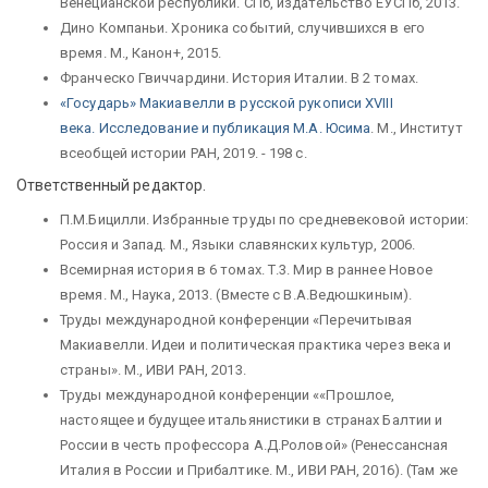
Венецианской республики. СПб, издательство ЕУСПб, 2013.
Дино Компаньи. Хроника событий, случившихся в его
время. М., Канон+, 2015.
Франческо Гвиччардини. История Италии. В 2 томах.
«Государь» Макиавелли в русской рукописи XVIII
века. Исследование и публикация М.А. Юсима
. М., Институт
всеобщей истории РАН, 2019. - 198 c.
Ответственный редактор.
П.М.Бицилли. Избранные труды по средневековой истории:
Россия и Запад. М., Языки славянских культур, 2006.
Всемирная история в 6 томах. Т.3. Мир в раннее Новое
время. М., Наука, 2013. (Вместе с В.А.Ведюшкиным).
Труды международной конференции «Перечитывая
Макиавелли. Идеи и политическая практика через века и
страны». М., ИВИ РАН, 2013.
Труды международной конференции ««Прошлое,
настоящее и будущее итальянистики в странах Балтии и
России в честь профессора А.Д.Роловой» (Ренессансная
Италия в России и Прибалтике. М., ИВИ РАН, 2016). (Там же