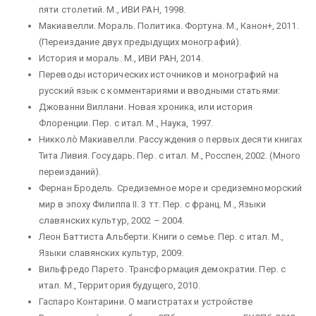
пяти столетий. М., ИВИ РАН, 1998.
Макиавелли. Мораль. Политика. Фортуна. М., Канон+, 2011.
(Переиздание двух предыдущих монографий).
История и мораль. М., ИВИ РАН, 2014.
Переводы исторических источников и монографий на
русский язык с комментариями и вводными статьями:
Джованни Виллани. Новая хроника, или история
Флоренции. Пер. с итал. М., Наука, 1997.
Никколò Макиавелли. Рассуждения о первых десяти книгах
Тита Ливия. Государь. Пер. с итал. М., Росспен, 2002. (Много
переизданий).
Фернан Бродель. Средиземное море и средиземноморский
мир в эпоху Филиппа II. 3 тт. Пер. с франц. М., Языки
славянских культур, 2002 – 2004.
Леон Баттиста Альберти. Книги о семье. Пер. с итал. М.,
Языки славянских культур, 2009.
Вильфредо Парето. Трансформация демократии. Пер. с
итал. М., Территория будущего, 2010.
Гаспаро Контарини. О магистратах и устройстве