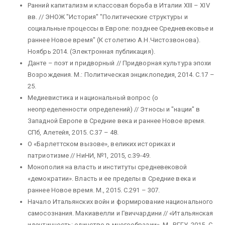
Ранний капитализм и классовая борьба в Италии XIII – XIV
вв. // ЭНОЖ "История" "Политические структуры и
социальные процессы в Европе: позднее Средневековье и
раннее Новое время" (К столетию А.Н.Чистозвонова).
Ноябрь 2014. (Электронная публикация).
Данте – поэт и придворный // Придворная культура эпохи
Возрождения. М.: Политическая энциклопедия, 2014. С.17 –
25.
Медиевистика и национальный вопрос (о
неопределенности определений) // Этносы и "нации" в
Западной Европе в Средние века и раннее Новое время.
СПб, Алетейя, 2015. C.37 – 48.
О «Барлеттском вызове», великих историках и
патриотизме // НиНИ, №1, 2015, с.39-49.
Монополия на власть и институты средневековой
«демократии». Власть и ее пределы в Средние века и
раннее Новое время. М., 2015. С.291 – 307.
Начало Итальянских войн и формирование национального
самосознания. Макиавелли и Гвиччардини // «Итальянская
идентичность: единство в многообразии», М., РГГУ, 2015. С.