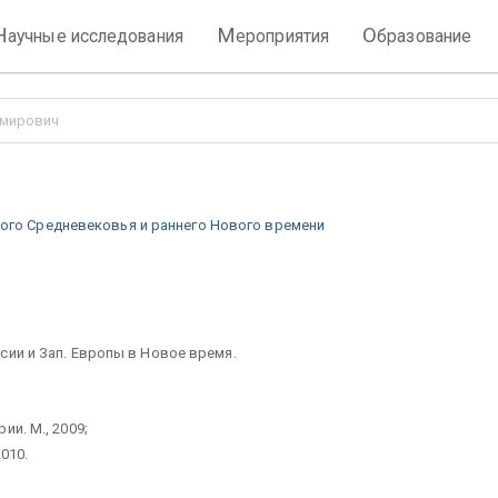
Н
М
О
аучные исследования
ероприятия
бразование
имирович
ого Средневековья и раннего Нового времени
сии и Зап. Европы в Новое время.
и. М., 2009;
010.