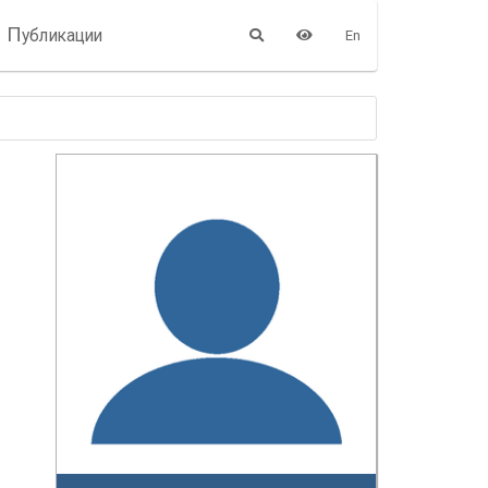
П
убликации
En