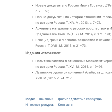
Новые документы о России Ивана Грозного // Русс
с. 25–58;
Новые документы по истории отношений России 
по истории России. Т. XIV. М., 2013, с. 7–72;
Архивные материалы о русских посольствах в И
Средние века. Вып. 75 (1–2). М., 2014, с. 171–191;
Венеция, греки и Московское царство в начале 
России. Т. XVIII. М., 2015, с. 21–73.
Издания источников:
Политика папства в отношении Московии: черно
по истории России. Т. XVI. М., 2014, с. 19–96;
Латинские рукописи сочинений Альберта Шлихтин
XVIII. М., 2015, с. 74–217.
Медиа
Вакансии
Противодействие коррупции
Интернет-ресурсы
Контакты