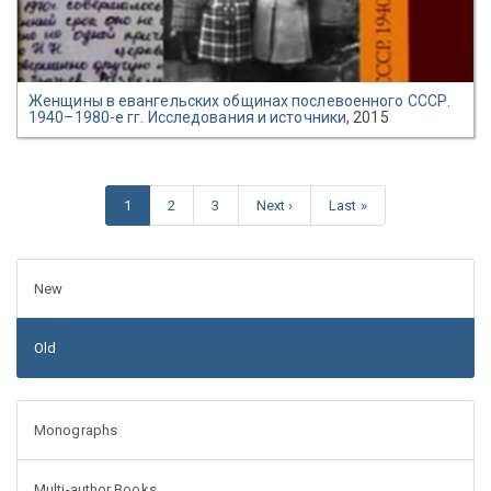
Женщины в евангельских общинах послевоенного СССР.
1940–1980-е гг. Исследования и источники
, 2015
1
2
3
Next ›
Last »
New
Old
Monographs
Multi-author Books